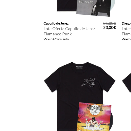
35,00
€
Capullo de Jerez
Diego 
El
El
33,00
€
Lote Oferta Capullo de Jerez
Lote 
precio
precio
Flamenco Punk
Flam
original
actual
Vinilo+Camiseta
Vinil
era:
es:
35,00€.
33,00€.