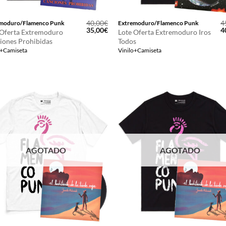
40,00
€
4
moduro/Flamenco Punk
Extremoduro/Flamenco Punk
El
El
E
35,00
€
4
 Oferta Extremoduro
Lote Oferta Extremoduro Iros
precio
precio
p
iones Prohibidas
Todos
original
actual
o
o+Camiseta
Vinilo+Camiseta
era:
es:
e
40,00€.
35,00€.
4
AGOTADO
AGOTADO