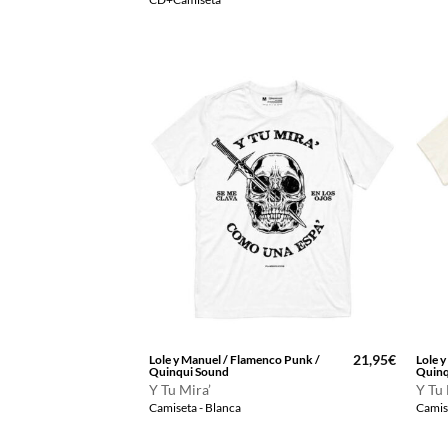
era:
es:
27,00€.
25,00€.
21,95
€
Lole y Manuel / Flamenco Punk /
Lole 
Quinqui Sound
Quinq
Y Tu Mira’
Y Tu 
Camiseta - Blanca
Camise