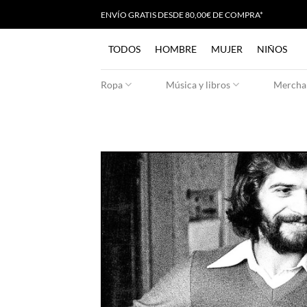
Saltar
ENVÍO GRATIS
D
ESDE 80,00€ DE COMPRA*
al
contenido
TODOS
HOMBRE
MUJER
NIÑOS
Ropa
Música y libros
Merchan