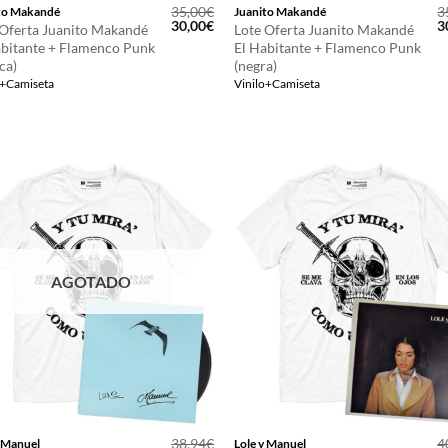
35,00
€
3
to Makandé
Juanito Makandé
El
El
E
30,00
€
3
 Oferta Juanito Makandé
Lote Oferta Juanito Makandé
precio
precio
p
abitante + Flamenco Punk
El Habitante + Flamenco Punk
original
actual
o
ca)
(negra)
era:
es:
e
35,00€.
30,00€.
3
o+Camiseta
Vinilo+Camiseta
AGOTADO
38,94
€
4
y Manuel
Lole y Manuel