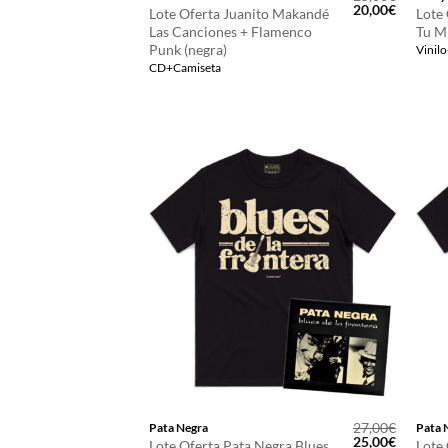
El
El
20,00
€
Lote Oferta Juanito Makandé
Lote 
precio
precio
Las Canciones + Flamenco
Tu M
original
actual
Punk (negra)
Vinil
era:
es:
25,00€.
20,00€.
CD+Camiseta
27,00
€
Pata Negra
Pata 
El
El
25,00
€
Lote Oferta Pata Negra Blues
Lote 