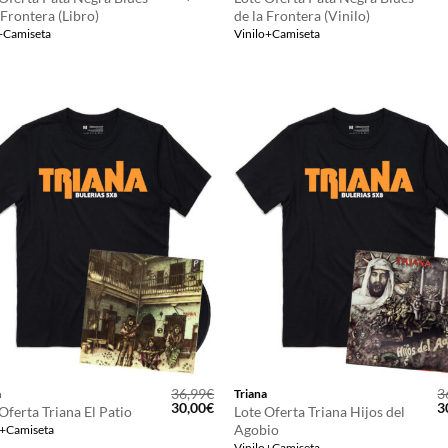
precio
precio
p
 Frontera (Libro)
de la Frontera (Vinilo)
original
actual
o
+Camiseta
Vinilo+Camiseta
era:
es:
e
35,50€.
31,95€.
4
36,99
€
3
a
Triana
El
El
E
30,00
€
3
Oferta Triana El Patio
Lote Oferta Triana Hijos del
precio
precio
p
Agobio
o+Camiseta
original
actual
o
Vinilo+Camiseta