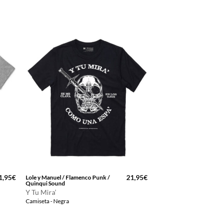
ra:
es:
6,99€.
30,00€.
1,95
€
21,95
€
Lole y Manuel / Flamenco Punk /
Quinqui Sound
Y Tu Mira’
Camiseta - Negra