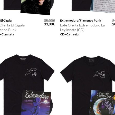
35,00
€
2
El Cigala
Extremoduro/Flamenco Punk
El
El
E
33,00
€
2
Oferta El Cigala
Lote Oferta Extremoduro La
precio
precio
p
enco Punk
Ley Innata (CD)
original
actual
o
o+Camiseta
CD+Camiseta
era:
es:
e
35,00€.
33,00€.
2