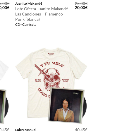
5,00
€
25,00
€
Juanito Makandé
l
El
El
El
0,00
€
20,00
€
Lote Oferta Juanito Makandé
recio
precio
precio
precio
Las Canciones + Flamenco
riginal
actual
original
actual
Punk (blanca)
ra:
es:
era:
es:
5,00€.
30,00€.
25,00€.
20,00€.
CD+Camiseta
0,45
€
40,45
€
Lole y Manuel