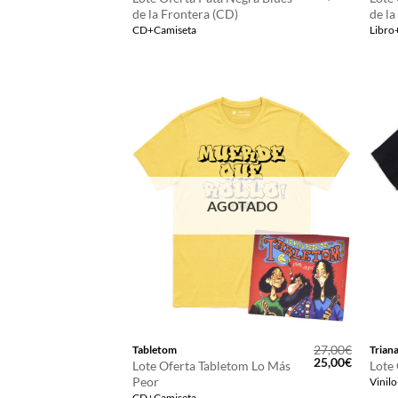
precio
precio
de la Frontera (CD)
de la
original
actual
CD+Camiseta
Libro
era:
es:
27,00€.
25,00€.
AGOTADO
27,00
€
Tabletom
Trian
El
El
25,00
€
Lote Oferta Tabletom Lo Más
Lote 
precio
precio
Peor
Vinil
original
actual
CD+Camiseta