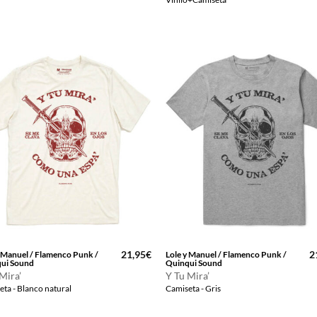
era:
es:
e
36,99€.
30,00€.
3
21,95
€
2
y Manuel / Flamenco Punk /
Lole y Manuel / Flamenco Punk /
ui Sound
Quinqui Sound
Mira’
Y Tu Mira’
ta - Blanco natural
Camiseta - Gris