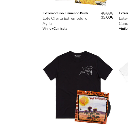
40,00
€
Extremoduro/Flamenco Punk
Extre
El
El
35,00
€
Lote Oferta Extremoduro
Lote
precio
precio
Agila
Canc
original
actual
Vinilo+Camiseta
Vinil
era:
es:
40,00€.
35,00€.