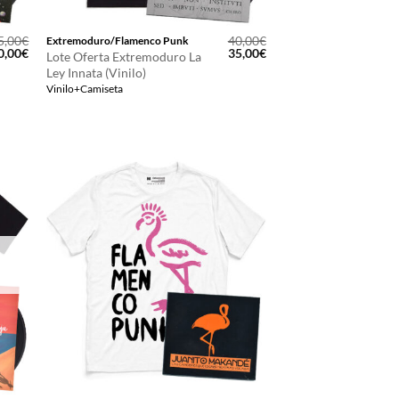
5,00
€
40,00
€
Extremoduro/Flamenco Punk
l
El
El
El
0,00
€
35,00
€
Lote Oferta Extremoduro La
recio
precio
precio
precio
Ley Innata (Vinilo)
riginal
actual
original
actual
Vinilo+Camiseta
ra:
es:
era:
es:
5,00€.
40,00€.
40,00€.
35,00€.