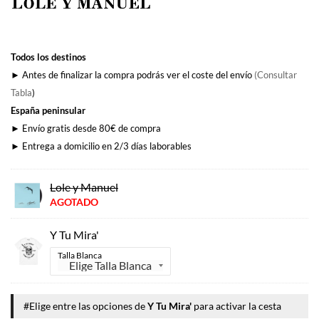
original
actual
era:
es:
38,94€.
33,95€.
Todos los destinos
► Antes de finalizar la compra podrás ver el coste del envío
(Consultar
Tabla
)
España peninsular
► Envío gratis desde 80€ de compra
► Entrega a domicilio en 2/3 días laborables
Lole y Manuel
AGOTADO
Y Tu Mira'
Talla Blanca
#Elige entre las opciones de
Y Tu Mira'
para activar la cesta