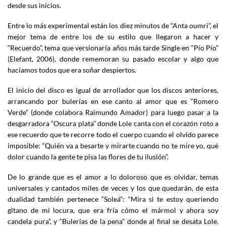
desde sus inicios.
Entre lo más experimental están los diez minutos de “Anta oumri”, el
mejor tema de entre los de su estilo que llegaron a hacer y
“Recuerdo”, tema que versionaría años más tarde Single en “Pío Pío”
(Elefant, 2006), donde rememoran su pasado escolar y algo que
hacíamos todos que era soñar despiertos.
El inicio del disco es igual de arrollador que los discos anteriores,
arrancando por bulerías en ese canto al amor que es “Romero
Verde” (donde colabora Raimundo Amador) para luego pasar a la
desgarradora “Oscura plata” donde Lole canta con el corazón roto a
ese recuerdo que te recorre todo el cuerpo cuando el olvido parece
imposible: “Quién va a besarte y mirarte cuando no te mire yo, qué
dolor cuando la gente te pisa las flores de tu ilusión”.
De lo grande que es el amor a lo doloroso que es olvidar, temas
universales y cantados miles de veces y los que quedarán, de esta
dualidad también pertenece “Soleá”: “Mira si te estoy queriendo
gitano de mi locura, que era fría cómo el mármol y ahora soy
candela pura”, y “Bulerías de la pena” donde al final se desata Lole,