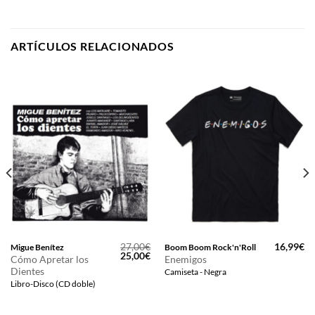
ARTÍCULOS RELACIONADOS
27,00
€
16,99
€
Migue Benítez
Boom Boom Rock'n'Roll
El
El
25,00
€
Cómo Apretar los
Enemigos
precio
precio
Dientes
Camiseta - Negra
original
actual
era:
es:
Libro-Disco (CD doble)
27,00€.
25,00€.