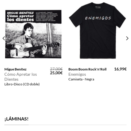
27,00
€
16,99
€
Migue Benítez
Boom Boom Rock'n'Roll
El
El
25,00
€
Cómo Apretar los
Enemigos
precio
precio
Dientes
Camiseta - Negra
original
actual
era:
es:
Libro-Disco (CD doble)
27,00€.
25,00€.
¡LÁMINAS!