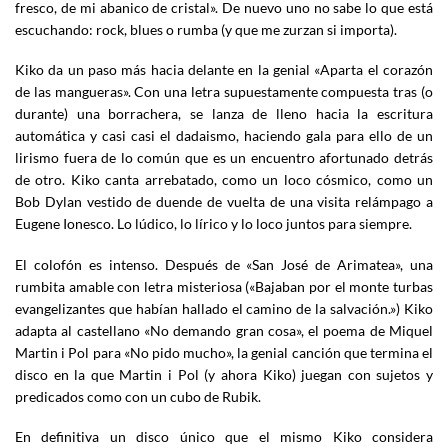
fresco, de mi abanico de cristal». De nuevo uno no sabe lo que está
escuchando: rock, blues o rumba (y que me zurzan si importa).
Kiko da un paso más hacia delante en la genial «Aparta el corazón
de las mangueras». Con una letra supuestamente compuesta tras (o
durante) una borrachera, se lanza de lleno hacia la escritura
automática y casi casi el dadaismo, haciendo gala para ello de un
lirismo fuera de lo común que es un encuentro afortunado detrás
de otro. Kiko canta arrebatado, como un loco cósmico, como un
Bob Dylan vestido de duende de vuelta de una visita relámpago a
Eugene Ionesco. Lo lúdico, lo lírico y lo loco juntos para siempre.
El colofón es intenso. Después de «San José de Arimatea», una
rumbita amable con letra misteriosa («Bajaban por el monte turbas
evangelizantes que habían hallado el camino de la salvación.») Kiko
adapta al castellano «No demando gran cosa», el poema de Miquel
Martin i Pol para «No pido mucho», la genial canción que termina el
disco en la que Martin i Pol (y ahora Kiko) juegan con sujetos y
predicados como con un cubo de Rubik.
En definitiva un disco único que el mismo Kiko considera