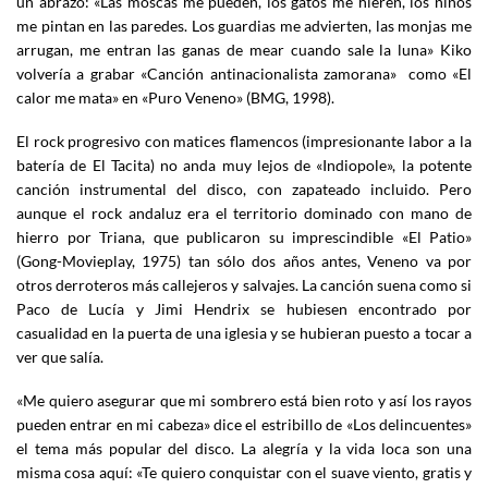
un abrazo: «Las moscas me pueden, los gatos me hieren, los niños
me pintan en las paredes. Los guardias me advierten, las monjas me
arrugan, me entran las ganas de mear cuando sale la luna» Kiko
volvería a grabar «Canción antinacionalista zamorana» como «El
calor me mata» en «Puro Veneno» (BMG, 1998).
El rock progresivo con matices flamencos (impresionante labor a la
batería de El Tacita) no anda muy lejos de «Indiopole», la potente
canción instrumental del disco, con zapateado incluido. Pero
aunque el rock andaluz era el territorio dominado con mano de
hierro por Triana, que publicaron su imprescindible «El Patio»
(Gong-Movieplay, 1975) tan sólo dos años antes, Veneno va por
otros derroteros más callejeros y salvajes. La canción suena como si
Paco de Lucía y Jimi Hendrix se hubiesen encontrado por
casualidad en la puerta de una iglesia y se hubieran puesto a tocar a
ver que salía.
«Me quiero asegurar que mi sombrero está bien roto y así los rayos
pueden entrar en mi cabeza» dice el estribillo de «Los delincuentes»
el tema más popular del disco. La alegría y la vida loca son una
misma cosa aquí: «Te quiero conquistar con el suave viento, gratis y