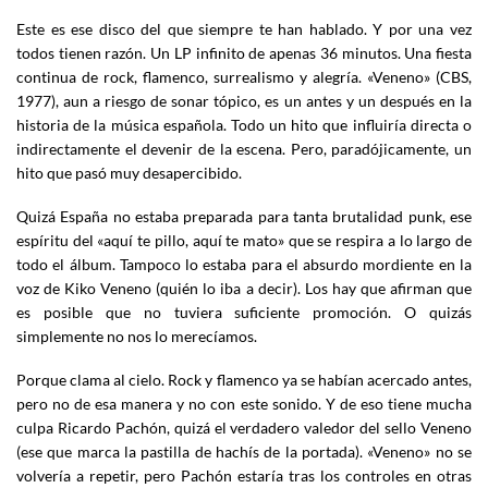
Este es ese disco del que siempre te han hablado. Y por una vez
todos tienen razón. Un LP infinito de apenas 36 minutos. Una fiesta
continua de rock, flamenco, surrealismo y alegría. «Veneno» (CBS,
1977), aun a riesgo de sonar tópico, es un antes y un después en la
historia de la música española. Todo un hito que influiría directa o
indirectamente el devenir de la escena. Pero, paradójicamente, un
hito que pasó muy desapercibido.
Quizá España no estaba preparada para tanta brutalidad punk, ese
espíritu del «aquí te pillo, aquí te mato» que se respira a lo largo de
todo el álbum. Tampoco lo estaba para el absurdo mordiente en la
voz de Kiko Veneno (quién lo iba a decir). Los hay que afirman que
es posible que no tuviera suficiente promoción. O quizás
simplemente no nos lo merecíamos.
Porque clama al cielo. Rock y flamenco ya se habían acercado antes,
pero no de esa manera y no con este sonido. Y de eso tiene mucha
culpa Ricardo Pachón, quizá el verdadero valedor del sello Veneno
(ese que marca la pastilla de hachís de la portada). «Veneno» no se
volvería a repetir, pero Pachón estaría tras los controles en otras