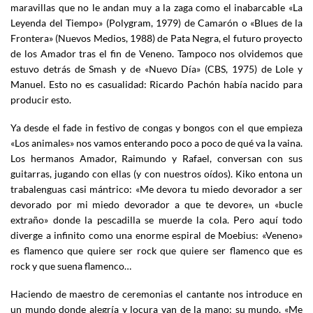
maravillas que no le andan muy a la zaga como el inabarcable «La
Leyenda del Tiempo» (Polygram, 1979) de Camarón o «Blues de la
Frontera» (Nuevos Medios, 1988) de Pata Negra, el futuro proyecto
de los Amador tras el fin de Veneno. Tampoco nos olvidemos que
estuvo detrás de Smash y de «Nuevo Día» (CBS, 1975) de Lole y
Manuel. Esto no es casualidad: Ricardo Pachón había nacido para
producir esto.
Ya desde el fade in festivo de congas y bongos con el que empieza
«Los animales» nos vamos enterando poco a poco de qué va la vaina.
Los hermanos Amador, Raimundo y Rafael, conversan con sus
guitarras, jugando con ellas (y con nuestros oídos). Kiko entona un
trabalenguas casi mántrico: «Me devora tu miedo devorador a ser
devorado por mi miedo devorador a que te devore», un «bucle
extraño» donde la pescadilla se muerde la cola. Pero aquí todo
diverge a infinito como una enorme espiral de Moebius: «Veneno»
es flamenco que quiere ser rock que quiere ser flamenco que es
rock y que suena flamenco…
Haciendo de maestro de ceremonias el cantante nos introduce en
un mundo donde alegría y locura van de la mano: su mundo. «Me