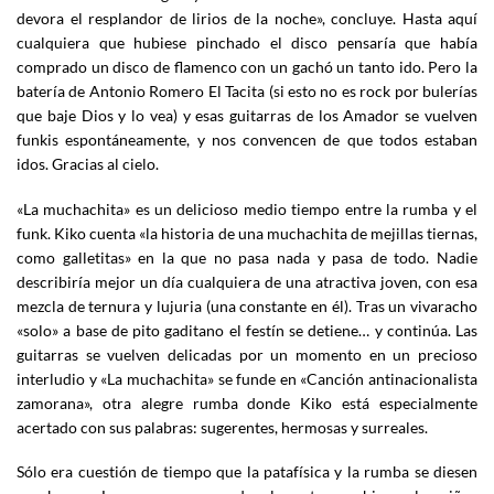
devora el resplandor de lirios de la noche», concluye. Hasta aquí
cualquiera que hubiese pinchado el disco pensaría que había
comprado un disco de flamenco con un gachó un tanto ido. Pero la
batería de Antonio Romero El Tacita (si esto no es rock por bulerías
que baje Dios y lo vea) y esas guitarras de los Amador se vuelven
funkis espontáneamente, y nos convencen de que todos estaban
idos. Gracias al cielo.
«La muchachita» es un delicioso medio tiempo entre la rumba y el
funk. Kiko cuenta «la historia de una muchachita de mejillas tiernas,
como galletitas» en la que no pasa nada y pasa de todo. Nadie
describiría mejor un día cualquiera de una atractiva joven, con esa
mezcla de ternura y lujuria (una constante en él). Tras un vivaracho
«solo» a base de pito gaditano el festín se detiene… y continúa. Las
guitarras se vuelven delicadas por un momento en un precioso
interludio y «La muchachita» se funde en «Canción antinacionalista
zamorana», otra alegre rumba donde Kiko está especialmente
acertado con sus palabras: sugerentes, hermosas y surreales.
Sólo era cuestión de tiempo que la patafísica y la rumba se diesen