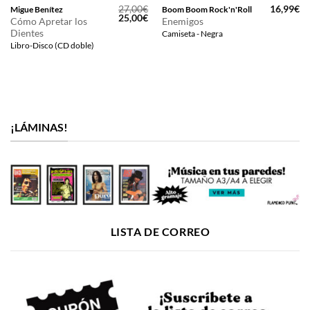
27,00
€
16,99
€
Migue Benítez
Boom Boom Rock'n'Roll
El
El
25,00
€
Cómo Apretar los
Enemigos
precio
precio
Dientes
Camiseta - Negra
original
actual
era:
es:
Libro-Disco (CD doble)
27,00€.
25,00€.
¡LÁMINAS!
LISTA DE CORREO