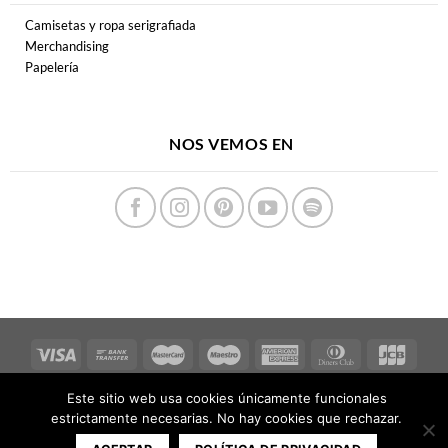
Camisetas y ropa serigrafiada
Merchandising
Papelería
NOS VEMOS EN
Este sitio web usa cookies únicamente funcionales
estrictamente necesarias. No hay cookies que rechazar.
Copyright 2026 ©
FERPECTAMENTE