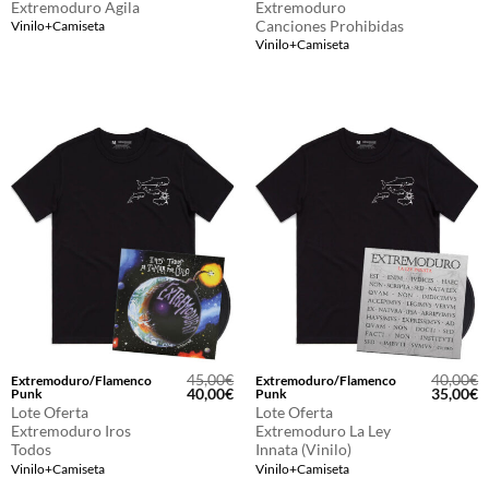
Extremoduro Agila
Extremoduro
era:
es:
era:
e
Canciones Prohibidas
40,00€.
35,00€.
40,00€.
3
Vinilo+Camiseta
Vinilo+Camiseta
45,00
€
40,00
€
Extremoduro/Flamenco
Extremoduro/Flamenco
El
El
El
E
40,00
€
35,00
€
Punk
Punk
precio
precio
precio
p
Lote Oferta
Lote Oferta
original
actual
original
a
Extremoduro Iros
Extremoduro La Ley
era:
es:
era:
e
Todos
Innata (Vinilo)
45,00€.
40,00€.
40,00€.
3
Vinilo+Camiseta
Vinilo+Camiseta