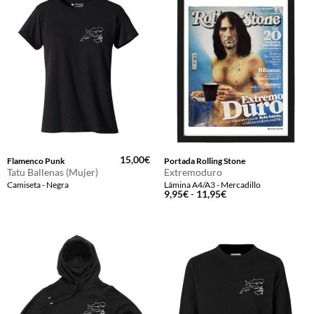
15,00
€
Flamenco Punk
Portada Rolling Stone
Tatu Ballenas (Mujer)
Extremoduro
Camiseta - Negra
Lámina A4/A3 - Mercadillo
Rango
9,95
€
-
11,95
€
de
precios:
desde
9,95€
hasta
11,95€