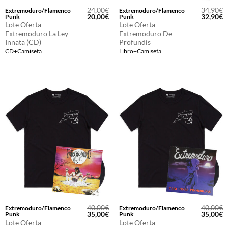
24,00
€
34,90
€
Extremoduro/Flamenco
Extremoduro/Flamenco
El
El
El
E
20,00
€
32,90
€
Punk
Punk
precio
precio
precio
p
Lote Oferta
Lote Oferta
original
actual
original
a
Extremoduro La Ley
Extremoduro De
era:
es:
era:
e
Innata (CD)
Profundis
24,00€.
20,00€.
34,90€.
3
CD+Camiseta
Libro+Camiseta
40,00
€
40,00
€
Extremoduro/Flamenco
Extremoduro/Flamenco
El
El
El
E
35,00
€
35,00
€
Punk
Punk
precio
precio
precio
p
Lote Oferta
Lote Oferta
original
actual
original
a