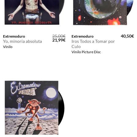
25,00
€
40,50
€
Extremoduro
Extremoduro
El
El
21,99
€
Yo, minoría absoluta
Iros Todos a Tomar por
precio
precio
Culo
Vinilo
original
actual
era:
es:
Vinilo Picture Disc
25,00€.
21,99€.