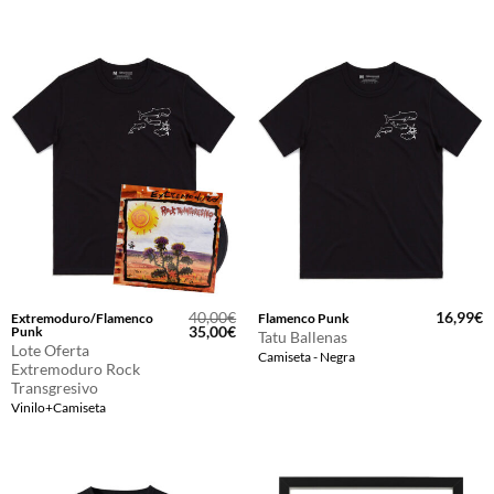
40,00
€
16,99
€
Extremoduro/Flamenco
Flamenco Punk
El
El
35,00
€
Punk
Tatu Ballenas
precio
precio
Lote Oferta
Camiseta - Negra
original
actual
Extremoduro Rock
era:
es:
Transgresivo
40,00€.
35,00€.
Vinilo+Camiseta