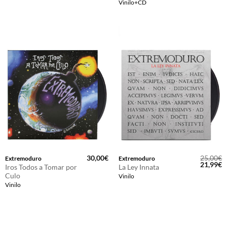
era:
es:
era:
e
Vinilo+CD
25,00€.
21,99€.
25,00€.
2
30,00
€
25,00
€
Extremoduro
Extremoduro
El
E
21,99
€
Iros Todos a Tomar por
La Ley Innata
precio
p
Culo
Vinilo
original
a
era:
e
Vinilo
25,00€.
2