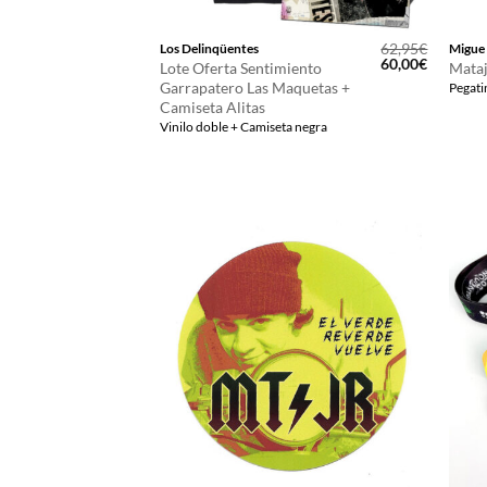
62,95
€
Los Delinqüentes
Migue
El
El
60,00
€
Lote Oferta Sentimiento
Mataj
precio
precio
Garrapatero Las Maquetas +
Pegati
original
actual
Camiseta Alitas
era:
es:
62,95€.
60,00€.
Vinilo doble + Camiseta negra