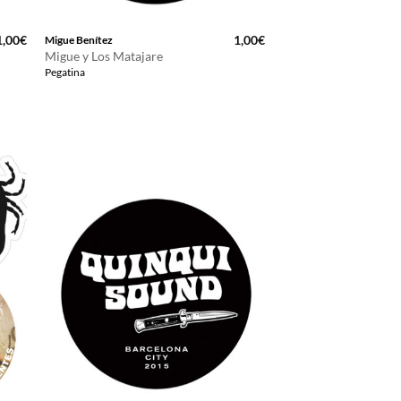
1,00
€
1,00
€
Migue Benítez
Migue y Los Matajare
Pegatina