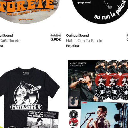
1,50
€
ui Sound
Quinqui Sound
El
El
E
0,90
€
Caña Torete
Habla Con Tu Barrio
precio
precio
na
Pegatina
original
actual
o
era:
es:
e
1,50€.
0,90€.