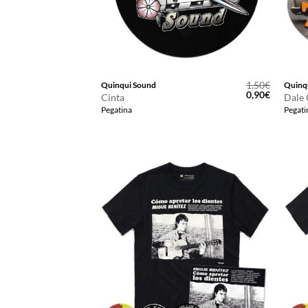
1,50
€
Quinqui Sound
Quinq
El
El
0,90
€
Cinta
Dale 
precio
precio
Pegatina
Pegati
original
actual
era:
es:
1,50€.
0,90€.