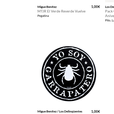
1,00
€
Migue Benítez
Los De
MTJR El Verde Reverde Vuelve
Pack 
Anive
Pegatina
Pito, 
1,00
€
Migue Benítez / Los Delinqüentes