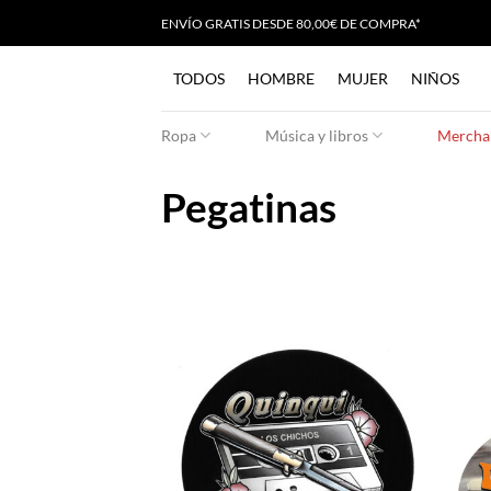
Saltar
ENVÍO GRATIS
D
ESDE 80,00€ DE COMPRA*
al
contenido
TODOS
HOMBRE
MUJER
NIÑOS
Ropa
Música y libros
Merchan
Pegatinas