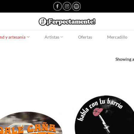
d y artesanía
Artistas
Ofertas
Mercadillo
Showing al