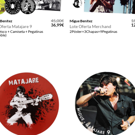
45,00
€
1
 Benítez
Migue Benítez
El
El
El
36,99
€
1
Oferta Matajare 9
Lote Oferta Merchand
precio
precio
pr
isco + Camiseta + Pegatinas
2Póster+3Chapas+9Pegatinas
original
actual
or
ble)
era:
es:
er
45,00€.
36,99€.
18