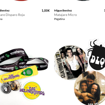
1,00
€
 Benítez
Migue Benítez
are Disparo Roja
Matajare Micro
na
Pegatina