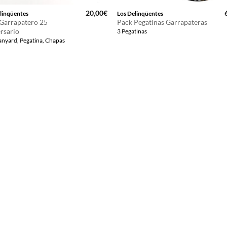
20,00
€
linqüentes
Los Delinqüentes
Garrapatero 25
Pack Pegatinas Garrapateras
rsario
3 Pegatinas
Lanyard, Pegatina, Chapas