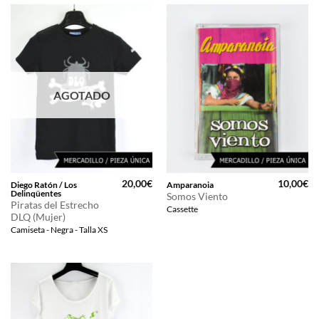
9,95€
hasta
11,95€
AGOTADO
20,00
€
10,00
€
Diego Ratón / Los
Amparanoia
Delinqüentes
Somos Viento
Piratas del Estrecho
Cassette
DLQ (Mujer)
Camiseta - Negra - Talla XS