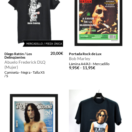
20,00
€
Diego Ratón / Los
Portada Rock de Lux
Delinqüentes
Bob Marley
Abuelo Frederick DLQ
Lámina A4/A3 - Mercadillo
(Mujer)
Rango
9,95
€
-
11,95
€
de
Camiseta - Negra - Talla XS
precios:
/ S
desde
9,95€
hasta
11,95€