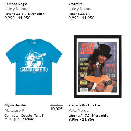
Portada Single
Y tu mirá
Lole y Manuel
Lole y Manuel
Lámina A4/A3 - Mercadillo
Lámina A4/A3
Rango
Rango
9,95
€
-
11,95
€
9,95
€
-
11,95
€
de
de
precios:
precios:
desde
desde
9,95€
9,95€
hasta
hasta
11,95€
11,95€
12,00
€
Migue Benítez
Portada Rock de Lux
El
El
10,00
€
Matajare 9
Pata Negra
precio
precio
Camiseta - Celeste - Talla S,
Lámina A4/A3 - Mercadillo
original
actual
M, XL ¡Liquidación!
Rango
9,95
€
-
11,95
€
era:
es:
de
12,00€.
10,00€.
precios:
desde