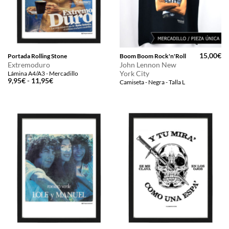
15,00
€
Portada Rolling Stone
Boom Boom Rock'n'Roll
Extremoduro
John Lennon New
York City
Lámina A4/A3 - Mercadillo
Rango
9,95
€
-
11,95
€
Camiseta - Negra - Talla L
de
precios:
desde
9,95€
hasta
11,95€