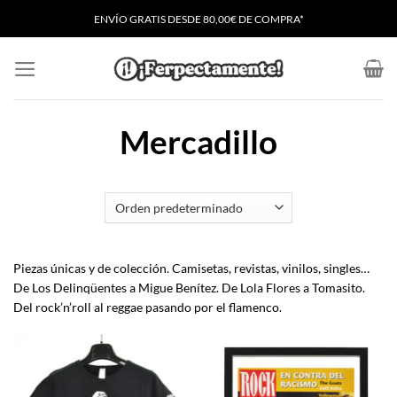
Saltar
ENVÍO GRATIS
D
ESDE 80,00€ DE COMPRA*
al
contenido
Mercadillo
Piezas únicas y de colección. Camisetas, revistas, vinilos, singles…
De Los Delinqüentes a Migue Benítez. De Lola Flores a Tomasito.
Del rock’n’roll al reggae pasando por el flamenco.