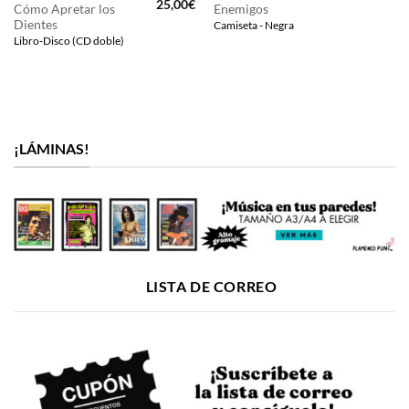
El
El
25,00
€
Cómo Apretar los
Enemigos
precio
precio
Dientes
Camiseta - Negra
original
actual
era:
es:
Libro-Disco (CD doble)
27,00€.
25,00€.
¡LÁMINAS!
LISTA DE CORREO