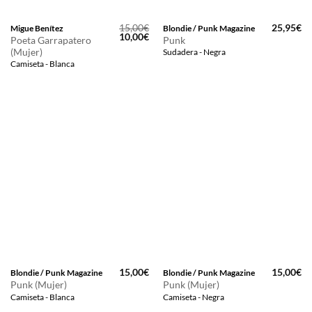
15,00
€
25,95
€
Migue Benítez
Blondie / Punk Magazine
El
El
10,00
€
Poeta Garrapatero
Punk
precio
precio
(Mujer)
Sudadera - Negra
original
actual
era:
es:
Camiseta - Blanca
15,00€.
10,00€.
15,00
€
15,00
€
Blondie / Punk Magazine
Blondie / Punk Magazine
Punk (Mujer)
Punk (Mujer)
Camiseta - Blanca
Camiseta - Negra