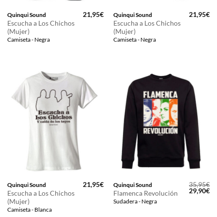
21,95
€
21,95
€
Quinqui Sound
Quinqui Sound
Escucha a Los Chichos
Escucha a Los Chichos
(Mujer)
(Mujer)
Camiseta - Negra
Camiseta - Negra
21,95
€
35,95
€
Quinqui Sound
Quinqui Sound
El
El
29,90
€
Escucha a Los Chichos
Flamenca Revolución
precio
pr
(Mujer)
Sudadera - Negra
original
ac
era:
es
Camiseta - Blanca
35,95€.
29