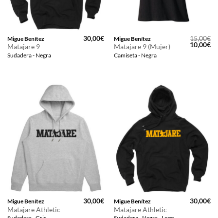
30,00
€
15,00
€
Migue Benítez
Migue Benítez
El
El
10,00
€
Matajare 9
Matajare 9 (Mujer)
precio
pr
Sudadera - Negra
Camiseta - Negra
original
ac
era:
es
15,00€.
10
30,00
€
30,00
€
Migue Benítez
Migue Benítez
Matajare Athletic
Matajare Athletic
Sudadera - Gris
Sudadera - Negra - Logo