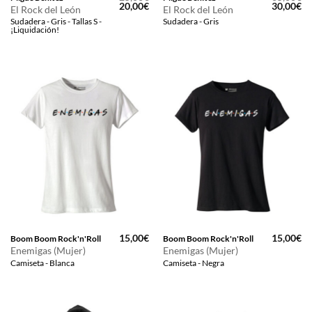
El
El
El
El
20,00
€
30,00
€
El Rock del León
El Rock del León
precio
precio
precio
pr
Sudadera - Gris - Tallas S -
Sudadera - Gris
original
actual
original
ac
¡Liquidación!
era:
es:
era:
es
25,00€.
20,00€.
35,00€.
30
15,00
€
15,00
€
Boom Boom Rock'n'Roll
Boom Boom Rock'n'Roll
Enemigas (Mujer)
Enemigas (Mujer)
Camiseta - Blanca
Camiseta - Negra