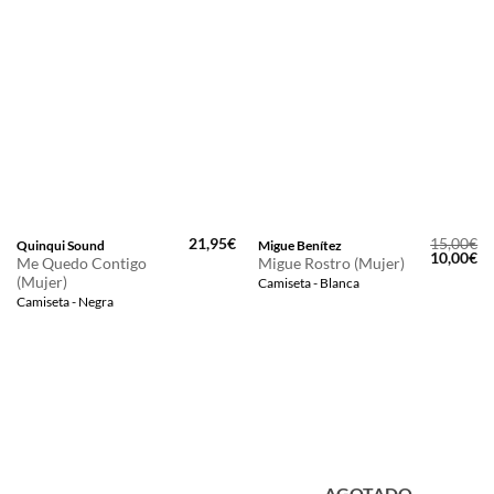
21,95
€
15,00
€
Quinqui Sound
Migue Benítez
El
El
10,00
€
Me Quedo Contigo
Migue Rostro (Mujer)
precio
pr
(Mujer)
Camiseta - Blanca
original
ac
era:
es
Camiseta - Negra
15,00€.
10
AGOTADO