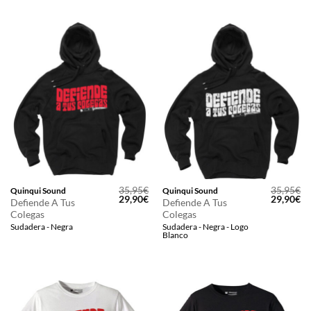
35,95
€
35,95
€
Quinqui Sound
Quinqui Sound
El
El
El
El
29,90
€
29,90
€
Defiende A Tus
Defiende A Tus
precio
precio
precio
pr
Colegas
Colegas
original
actual
original
ac
era:
es:
era:
es
Sudadera - Negra
Sudadera - Negra - Logo
35,95€.
29,90€.
35,95€.
29
Blanco