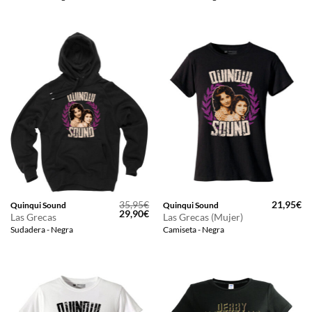
era:
es:
35,95€.
29,90€.
35,95
€
21,95
€
Quinqui Sound
Quinqui Sound
El
El
29,90
€
Las Grecas
Las Grecas (Mujer)
precio
precio
Sudadera - Negra
Camiseta - Negra
original
actual
era:
es:
35,95€.
29,90€.