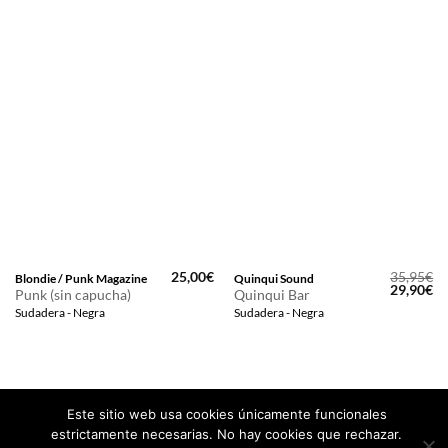
25,00
€
35,95
€
Blondie / Punk Magazine
Quinqui Sound
El
El
29,90
€
Punk (sin capucha)
Quinqui Bar
precio
pr
Sudadera - Negra
Sudadera - Negra
original
ac
era:
es
35,95€.
29
Este sitio web usa cookies únicamente funcionales
estrictamente necesarias. No hay cookies que rechazar.