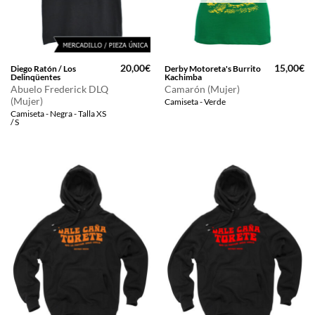
20,00
€
15,00
€
Diego Ratón / Los
Derby Motoreta's Burrito
Delinqüentes
Kachimba
Abuelo Frederick DLQ
Camarón (Mujer)
(Mujer)
Camiseta - Verde
Camiseta - Negra - Talla XS
/ S