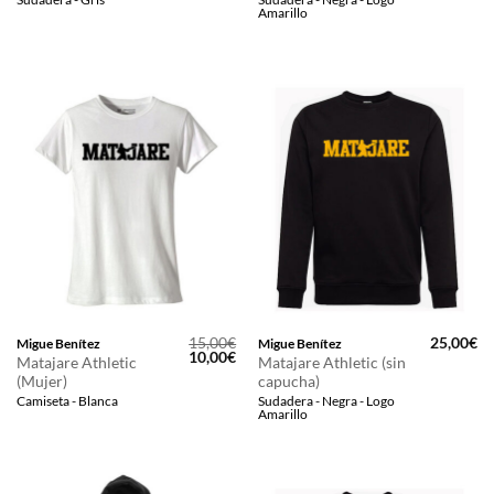
Amarillo
15,00
€
25,00
€
Migue Benítez
Migue Benítez
El
El
10,00
€
Matajare Athletic
Matajare Athletic (sin
precio
precio
(Mujer)
capucha)
original
actual
era:
es:
Camiseta - Blanca
Sudadera - Negra - Logo
15,00€.
10,00€.
Amarillo