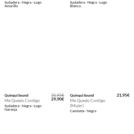
Sudadera - Negra - Logo
Sudadera - Negra - Logo
original
actual
original
ac
Amarillo
Blanco
era:
es:
era:
es
35,95€.
29,90€.
35,95€.
29
35,95
€
21,95
€
Quinqui Sound
Quinqui Sound
El
El
29,90
€
Me Quedo Contigo
Me Quedo Contigo
precio
precio
(Mujer)
Sudadera - Negra - Logo
original
actual
Naranja
era:
es:
Camiseta - Negra
35,95€.
29,90€.