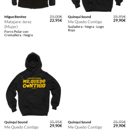
25,00
€
35,95
€
Migue Benítez
Quinqui Sound
El
El
El
El
22,95
€
29,90
€
Matajare-Jerez
Me Quedo Contigo
precio
precio
precio
pr
(Mujer)
Sudadera - Negra - Logo
original
actual
original
ac
Rojo
era:
es:
era:
es
Forro Polar con
25,00€.
22,95€.
35,95€.
29
Cremallera - Negro
35,95
€
35,95
€
Quinqui Sound
Quinqui Sound
El
El
El
El
29,90
€
29,90
€
Me Quedo Contigo
Me Quedo Contigo
precio
precio
precio
pr