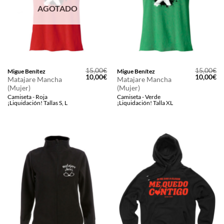
AGOTADO
15,00
€
15,00
€
Migue Benítez
Migue Benítez
El
El
El
El
10,00
€
10,00
€
Matajare Mancha
Matajare Mancha
precio
precio
precio
pr
(Mujer)
(Mujer)
original
actual
original
ac
era:
es:
era:
es
Camiseta - Roja
Camiseta - Verde
15,00€.
10,00€.
15,00€.
10
¡Liquidación! Tallas S, L
¡Liquidación! Talla XL