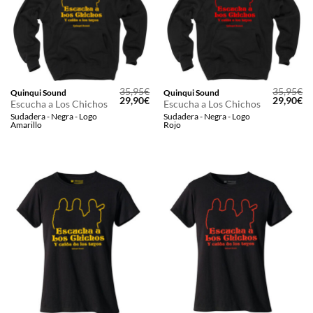
35,95
€
35,95
€
Quinqui Sound
Quinqui Sound
El
El
El
El
29,90
€
29,90
€
Escucha a Los Chichos
Escucha a Los Chichos
precio
precio
precio
pr
Sudadera - Negra - Logo
Sudadera - Negra - Logo
original
actual
original
ac
Amarillo
Rojo
era:
es:
era:
es
35,95€.
29,90€.
35,95€.
29