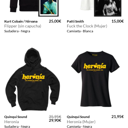
25,00
€
15,00
€
Kurt Cobain / Nirvana
Patti Smith
Flipper (sin capucha)
Fuck the Clock (Mujer)
Sudadera - Negra
Camiseta - Blanca
35,95
€
21,95
€
Quinqui Sound
Quinqui Sound
El
El
29,90
€
Heronía
Heronía (Mujer)
precio
precio
Sudadera - Negra
Camiseta - Negra
original
actual