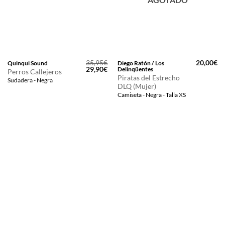
35,95
€
20,00
€
Quinqui Sound
Diego Ratón / Los
El
El
29,90
€
Delinqüentes
Perros Callejeros
precio
precio
Piratas del Estrecho
Sudadera - Negra
original
actual
DLQ (Mujer)
era:
es:
35,95€.
29,90€.
Camiseta - Negra - Talla XS