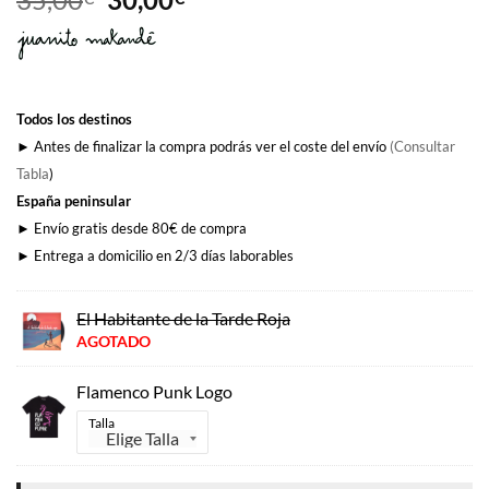
precio
precio
original
actual
era:
es:
35,00€.
30,00€.
Todos los destinos
► Antes de finalizar la compra podrás ver el coste del envío
(Consultar
Tabla
)
España peninsular
► Envío gratis desde 80€ de compra
► Entrega a domicilio en 2/3 días laborables
El Habitante de la Tarde Roja
AGOTADO
Flamenco Punk Logo
Talla