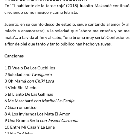
En ‘El habitante de la tarde roja’ (2018) Juanito Makandé continuó
creciendo como músico y como letrista.
Juanito, en su quinto disco de estudio, sigue cantando al amor (y al
miedo a enamorarse), a la soledad que “ahora me enseña y no me
mata”… a la vida al fin y al cabo, “una broma muy seria”. Confesiones
a flor de piel que tanto y tanto público han hecho ya suyas.
Canciones
1 El Vuelo De Los Cuchillos
2 Soledad
con Twanguero
3 Oh Mamá
con Chiki Lora
4 Vivir Sin Miedo
5 El Llanto De Las Gallinas
6 Me Marcharé
con Maribel La Canija
7 Guarromántico
8 A Los Inviernos Los Mata El Amor
9 Una Broma Seria
con Josemi Carmona
10 Entre Mi Casa Y La Luna
11 No Te Alejes