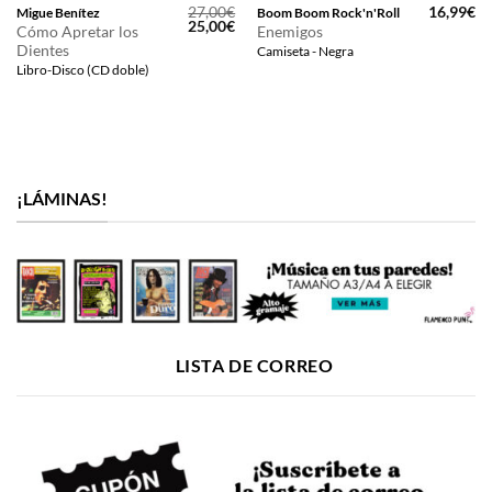
27,00
€
16,99
€
Migue Benítez
Boom Boom Rock'n'Roll
El
El
25,00
€
Cómo Apretar los
Enemigos
precio
precio
Dientes
Camiseta - Negra
original
actual
era:
es:
Libro-Disco (CD doble)
27,00€.
25,00€.
¡LÁMINAS!
LISTA DE CORREO