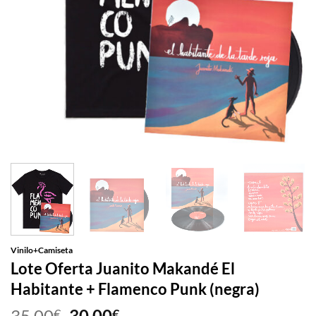
Vinilo+Camiseta
Lote Oferta Juanito Makandé El
Habitante + Flamenco Punk (negra)
El
El
35,00
30,00
€
€