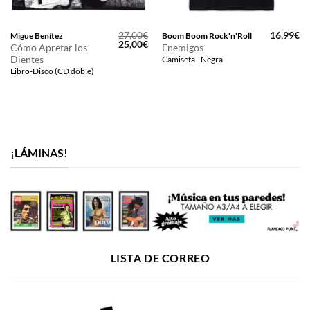
27,00
€
16,99
€
Migue Benítez
Boom Boom Rock'n'Roll
El
El
25,00
€
Cómo Apretar los
Enemigos
precio
precio
Dientes
Camiseta - Negra
original
actual
era:
es:
Libro-Disco (CD doble)
27,00€.
25,00€.
¡LÁMINAS!
LISTA DE CORREO