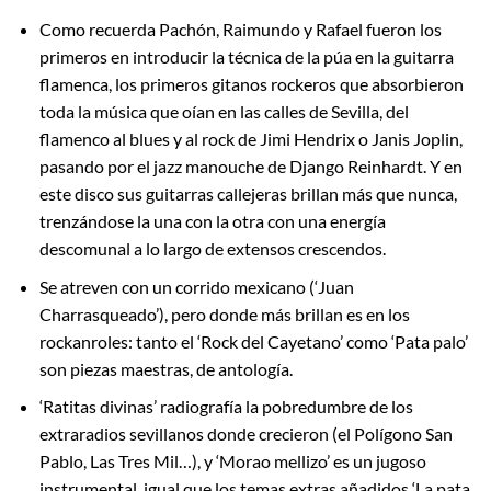
Como recuerda Pachón, Raimundo y Rafael fueron los
primeros en introducir la técnica de la púa en la guitarra
flamenca, los primeros gitanos rockeros que absorbieron
toda la música que oían en las calles de Sevilla, del
flamenco al blues y al rock de Jimi Hendrix o Janis Joplin,
pasando por el jazz manouche de Django Reinhardt. Y en
este disco sus guitarras callejeras brillan más que nunca,
trenzándose la una con la otra con una energía
descomunal a lo largo de extensos crescendos.
Se atreven con un corrido mexicano (‘Juan
Charrasqueado’), pero donde más brillan es en los
rockanroles: tanto el ‘Rock del Cayetano’ como ‘Pata palo’
son piezas maestras, de antología.
‘Ratitas divinas’ radiografía la pobredumbre de los
extraradios sevillanos donde crecieron (el Polígono San
Pablo, Las Tres Mil…), y ‘Morao mellizo’ es un jugoso
instrumental, igual que los temas extras añadidos ‘La pata