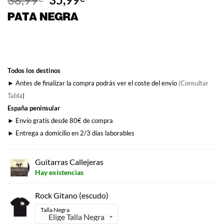
precio
precio
original
actual
era:
es:
38,99€.
35,99€.
Todos los destinos
► Antes de finalizar la compra podrás ver el coste del envío
(Consultar
Tabla
)
España peninsular
► Envío gratis desde 80€ de compra
► Entrega a domicilio en 2/3 días laborables
Guitarras Callejeras
Hay existencias
Rock Gitano (escudo)
Talla Negra