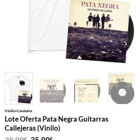
Vinilo+Camiseta
Lote Oferta Pata Negra Guitarras
Callejeras (Vinilo)
El
El
38,99
35,99
€
€