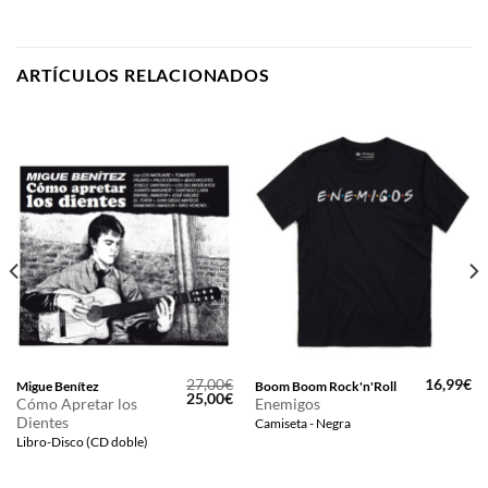
ARTÍCULOS RELACIONADOS
27,00
€
16,99
€
Migue Benítez
Boom Boom Rock'n'Roll
El
El
25,00
€
Cómo Apretar los
Enemigos
precio
precio
Dientes
Camiseta - Negra
original
actual
era:
es:
Libro-Disco (CD doble)
27,00€.
25,00€.