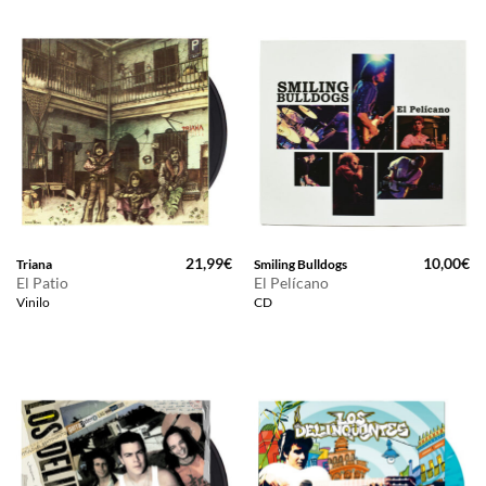
21,99
€
10,00
€
Triana
Smiling Bulldogs
El Patio
El Pelícano
Vinilo
CD