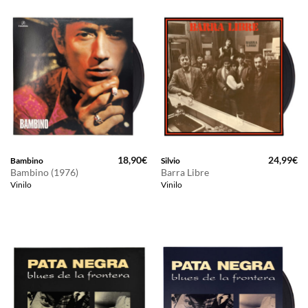
18,90
€
24,99
€
Bambino
Silvio
Bambino (1976)
Barra Libre
Vinilo
Vinilo