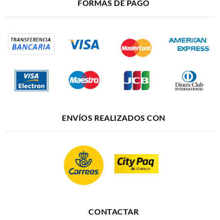
30,00
€
10,00
€
Los Enemigos
Juanito Makandé
La Vida Mata
Las Canciones que
Escribí Mientras
Vinilo
Volaba
CD
AGOTADO