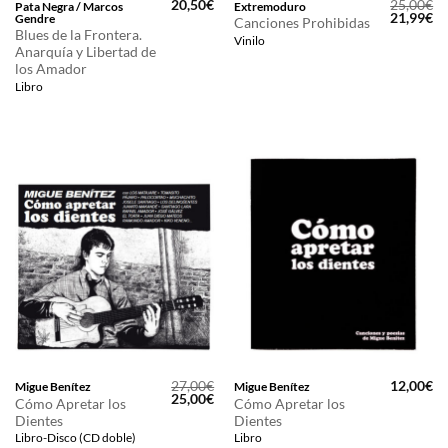
20,50
€
25,00
€
Pata Negra / Marcos
Extremoduro
El
El
21,99
€
Gendre
Canciones Prohibidas
precio
pr
Blues de la Frontera.
Vinilo
original
ac
Anarquía y Libertad de
era:
es
los Amador
25,00€.
21
Libro
27,00
€
12,00
€
Migue Benítez
Migue Benítez
El
El
25,00
€
Cómo Apretar los
Cómo Apretar los
precio
precio
Dientes
Dientes
original
actual
era:
es:
Libro-Disco (CD doble)
Libro