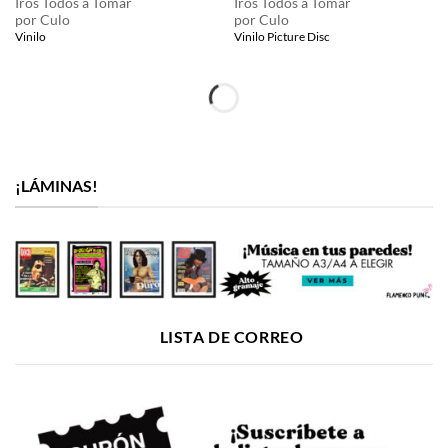
Iros Todos a Tomar
Iros Todos a Tomar
por Culo
por Culo
Vinilo
Vinilo Picture Disc
6,00
€
9,00
€
La Tarambana
Extremoduro
La Batalla de los Tontos
La Ley Innata
CD
CD