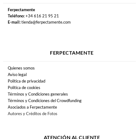
6,00
€
12,00
€
Las Gipsy Rock
Tabletom
Las Gipsy Rock
Lo Más Peor de
Tabletom
CD
CD
AGOTADO
11,99
€
18,99
€
Lole y Manuel
Lole y Manuel
Lo mejor de Lole y
Lole y Manuel
Manuel Nuevo día
Vinilo
CD doble