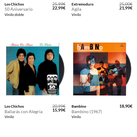
25,99
€
25,00
€
Los Chichos
Extremoduro
El
El
El
El
22,99
€
21,99
€
50 Aniversario
Agila
precio
precio
precio
pr
Vinilo doble
Vinilo
original
actual
original
ac
era:
es:
era:
es
25,99€.
22,99€.
25,00€.
21
20,99
€
18,90
€
Los Chichos
Bambino
El
El
15,99
€
Bailarás con Alegría
Bambino (1967)
precio
precio
Vinilo
Vinilo
original
actual
era:
es:
20,99€.
15,99€.