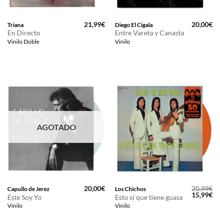
21,99
€
20,00
€
Triana
Diego El Cigala
En Directo
Entre Vareta y Canasta
Vinilo Doble
Vinilo
AGOTADO
20,00
€
20,99
€
Capullo de Jerez
Los Chichos
El
El
15,99
€
Éste Soy Yo
Esto sí que tiene guasa
precio
pr
Vinilo
Vinilo
original
ac
era:
es
20,99€.
15