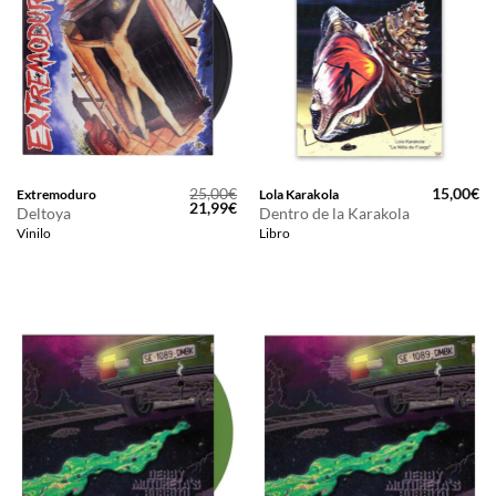
25,00
€
15,00
€
Extremoduro
Lola Karakola
El
El
21,99
€
Deltoya
Dentro de la Karakola
precio
precio
Vinilo
Libro
original
actual
era:
es:
25,00€.
21,99€.