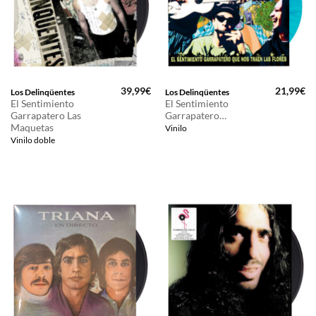
39,99
€
21,99
€
Los Delinqüentes
Los Delinqüentes
El Sentimiento
El Sentimiento
Garrapatero Las
Garrapatero…
Maquetas
Vinilo
Vinilo doble