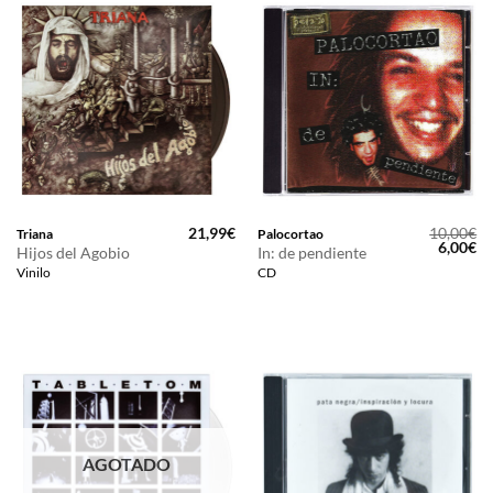
21,99
€
10,00
€
Triana
Palocortao
El
El
6,00
€
Hijos del Agobio
In: de pendiente
precio
pr
Vinilo
CD
original
ac
era:
es
10,00€.
6,
AGOTADO