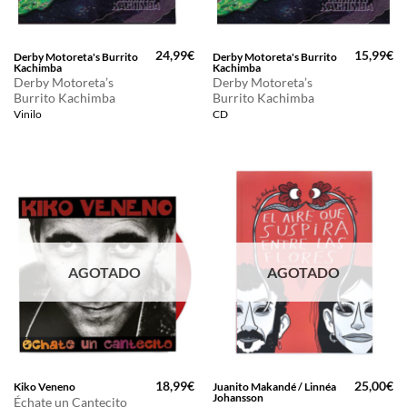
24,99
€
15,99
€
Derby Motoreta's Burrito
Derby Motoreta's Burrito
Kachimba
Kachimba
Derby Motoreta’s
Derby Motoreta’s
Burrito Kachimba
Burrito Kachimba
Vinilo
CD
AGOTADO
AGOTADO
18,99
€
25,00
€
Kiko Veneno
Juanito Makandé / Linnéa
Johansson
Échate un Cantecito