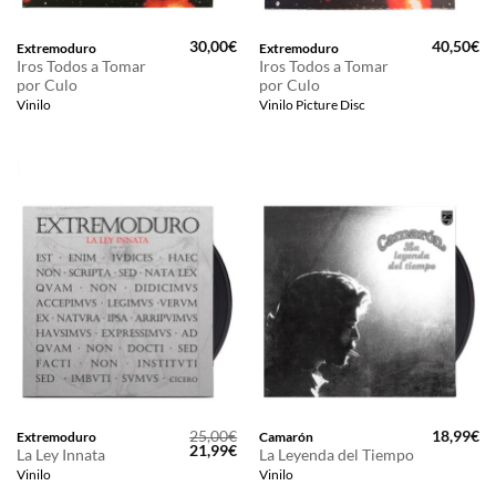
30,00
€
40,50
€
Extremoduro
Extremoduro
Iros Todos a Tomar
Iros Todos a Tomar
por Culo
por Culo
Vinilo
Vinilo Picture Disc
25,00
€
18,99
€
Extremoduro
Camarón
El
El
21,99
€
La Ley Innata
La Leyenda del Tiempo
precio
precio
Vinilo
Vinilo
original
actual
era:
es: