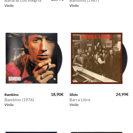
Bailarás con Alegría
Bambino (1967)
precio
precio
Vinilo
Vinilo
original
actual
era:
es:
20,99€.
15,99€.
18,90
€
24,99
€
Bambino
Silvio
Bambino (1976)
Barra Libre
Vinilo
Vinilo