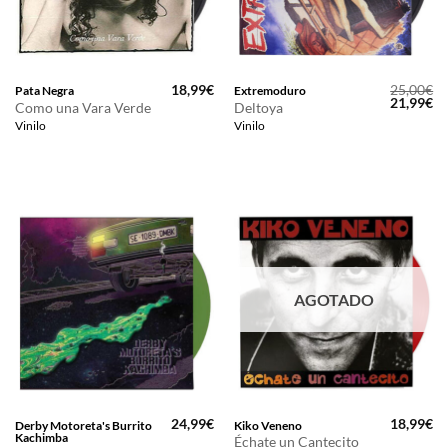
18,99
€
25,00
€
Pata Negra
Extremoduro
El
El
21,99
€
Como una Vara Verde
Deltoya
precio
pr
Vinilo
Vinilo
original
ac
era:
es
25,00€.
21
AGOTADO
24,99
€
18,99
€
Derby Motoreta's Burrito
Kiko Veneno
Kachimba
Échate un Cantecito