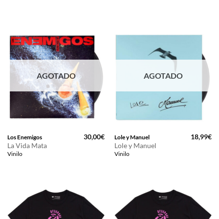
25,00€.
21,99€.
AGOTADO
AGOTADO
30,00
€
18,99
€
Los Enemigos
Lole y Manuel
La Vida Mata
Lole y Manuel
Vinilo
Vinilo