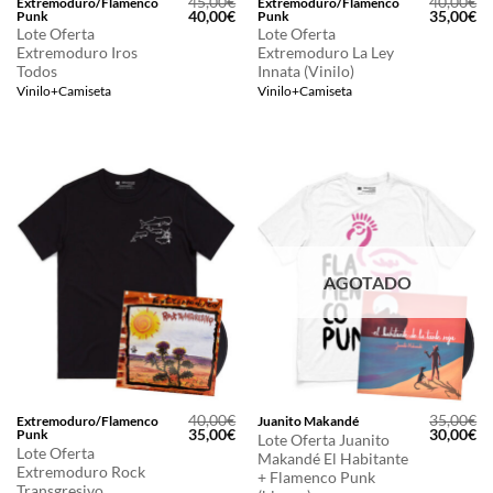
45,00
€
40,00
€
Extremoduro/Flamenco
Extremoduro/Flamenco
El
El
El
El
40,00
€
35,00
€
Punk
Punk
precio
precio
precio
pr
Lote Oferta
Lote Oferta
original
actual
original
ac
Extremoduro Iros
Extremoduro La Ley
era:
es:
era:
es
Todos
Innata (Vinilo)
45,00€.
40,00€.
40,00€.
35
Vinilo+Camiseta
Vinilo+Camiseta
AGOTADO
40,00
€
35,00
€
Extremoduro/Flamenco
Juanito Makandé
El
El
El
El
35,00
€
30,00
€
Punk
Lote Oferta Juanito
precio
precio
precio
pr
Lote Oferta
Makandé El Habitante
original
actual
original
ac
Extremoduro Rock
era:
es:
era:
es
+ Flamenco Punk
Transgresivo
40,00€.
35,00€.
35,00€.
30