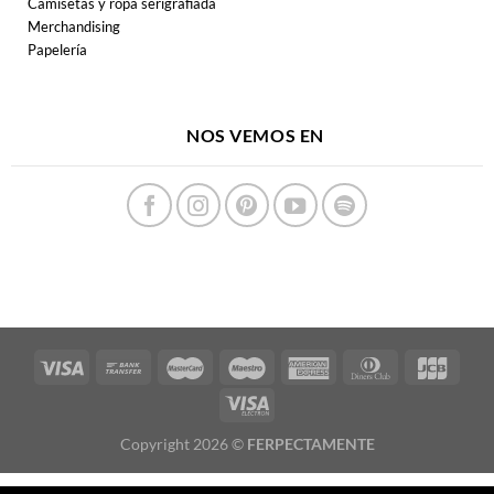
20,50
€
15,99
€
Lole y Manuel
Pata Negra
Nuevo Día
Pata Negra
Vinilo
Vinilo
AGOTADO
15,99
€
21,99
€
Pata Negra
Extremoduro
Pata Negra Rock
Pedrá
Gitano
Vinilo
Vinilo