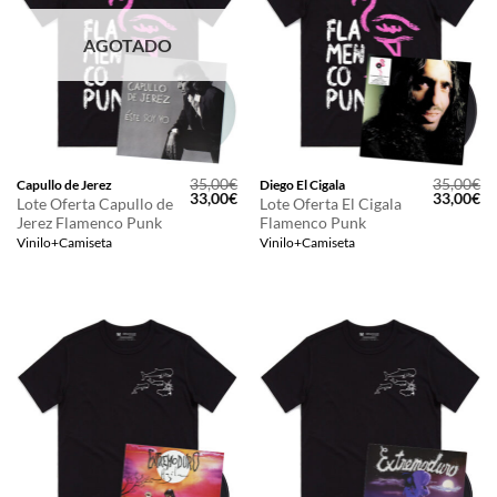
AGOTADO
35,00
€
35,00
€
Capullo de Jerez
Diego El Cigala
El
El
El
El
33,00
€
33,00
€
Lote Oferta Capullo de
Lote Oferta El Cigala
precio
precio
precio
pr
Jerez Flamenco Punk
Flamenco Punk
original
actual
original
ac
era:
es:
era:
es
Vinilo+Camiseta
Vinilo+Camiseta
35,00€.
33,00€.
35,00€.
33