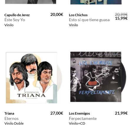
20,00
€
20,99
€
Capullo de Jerez
Los Chichos
El
El
15,99
€
Éste Soy Yo
Esto sí que tiene guasa
precio
pr
Vinilo
Vinilo
original
ac
era:
es
20,99€.
15
27,00
€
21,99
€
Triana
Los Enemigos
Eternos
Ferpectamente
Vinilo Doble
Vinilo+CD