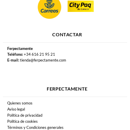
39,99
€
21,99
€
Migue Benítez
Los Enemigos
Matajare 9 V.R.V.
Nada
Vinilo Triple
Vinilo