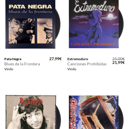
27,99
€
25,00
€
Pata Negra
Extremoduro
El
El
21,99
€
Blues de la Frontera
Canciones Prohibidas
precio
pr
Vinilo
Vinilo
original
ac
era:
es
25,00€.
21