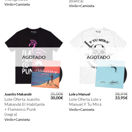
(blanca)
Vinilo+Camiseta
Vinilo+Camiseta
AGOTADO
AGOTADO
35,00
€
38,94
€
Juanito Makandé
Lole y Manuel
El
El
El
El
30,00
€
33,95
€
Lote Oferta Juanito
Lote Oferta Lole y
precio
precio
precio
pr
Makandé El Habitante
Manuel Y Tu Mirá
original
actual
original
ac
era:
es:
era:
es
+ Flamenco Punk
Vinilo+Camiseta
35,00€.
30,00€.
38,94€.
33
(negra)
Vinilo+Camiseta