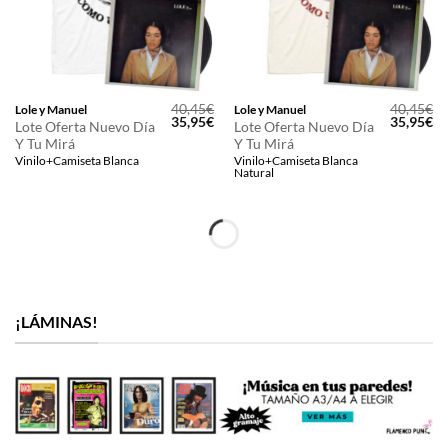
40,45
€
40,45
€
Lole y Manuel
Lole y Manuel
El
El
El
El
35,95
€
35,95
€
Lote Oferta Nuevo Día
Lote Oferta Nuevo Día
precio
precio
precio
pr
Y Tu Mirá
Y Tu Mirá
original
actual
original
ac
era:
es:
era:
es
Vinilo+Camiseta Blanca
Vinilo+Camiseta Blanca
40,45€.
35,95€.
40,45€.
35
Natural