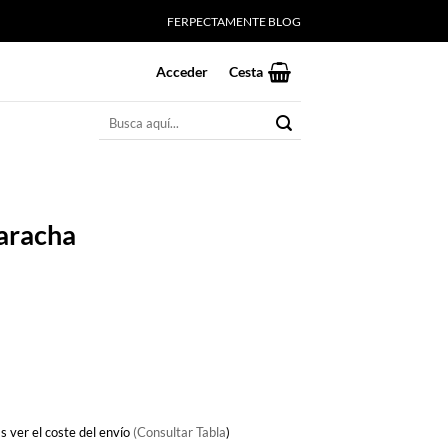
FERPECTAMENTE BLOG
Acceder
Cesta
Buscar
por:
aracha
io
al
5€.
s ver el coste del envío
(Consultar Tabla
)