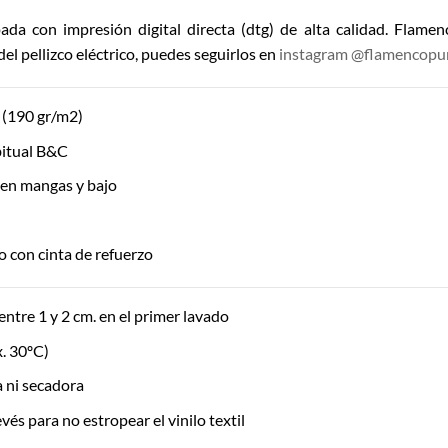
da con impresión digital directa (dtg) de alta calidad. Flame
el pellizco eléctrico, puedes seguirlos en
instagram @flamencop
(190 gr/m2)
itual B&C
 en mangas y bajo
 con cinta de refuerzo
entre 1 y 2 cm. en el primer lavado
. 30ºC)
ía ni secadora
vés para no estropear el vinilo textil