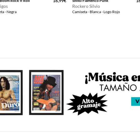
16,99
€
1
Boom Rock'n'Roll
Silvio/Flamenco Punk
igos
Rockero Silvio
ta - Negra
Camiseta - Blanca - Logo Rojo