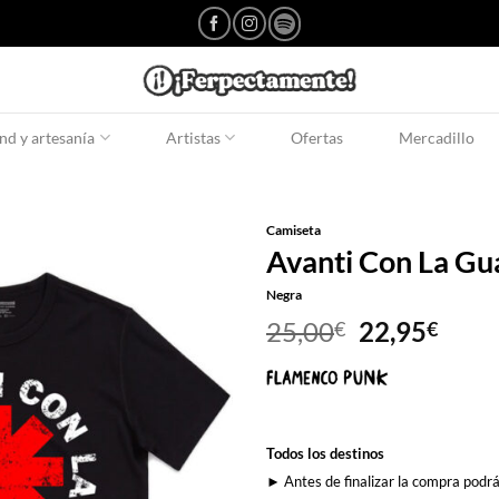
d y artesanía
Artistas
Ofertas
Mercadillo
Camiseta
Avanti Con La Gu
Negra
El
El
25,00
22,95
€
€
precio
prec
original
actu
era:
es:
25,00€.
22,9
Todos los destinos
► Antes de finalizar la compra podrá