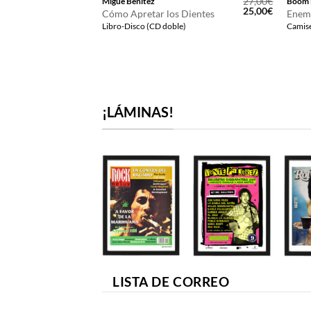
12,00
€
27,00
€
Migue Benítez
Boom 
El
El
25,00
€
Cómo Apretar los Dientes
Enem
precio
precio
Libro-Disco (CD doble)
Camise
original
actual
era:
es:
27,00€.
25,00€.
¡LÁMINAS!
LISTA DE CORREO