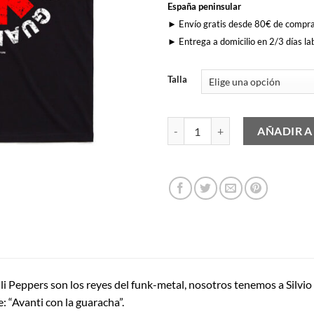
España peninsular
► Envío gratis desde 80€ de compr
► Entrega a domicilio en 2/3 días la
Talla
Avanti Con La Guaracha cantidad
AÑADIR A
li Peppers son los reyes del funk-metal, nosotros tenemos a Silvio F
e: “Avanti con la guaracha”.