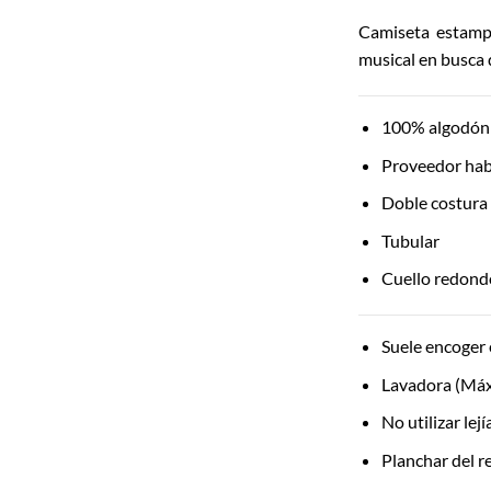
Camiseta estampa
musical en busca d
100% algodón 
Proveedor hab
Doble costura
Tubular
Cuello redondo
Suele encoger 
Lavadora (Máx
No utilizar lej
Planchar del re