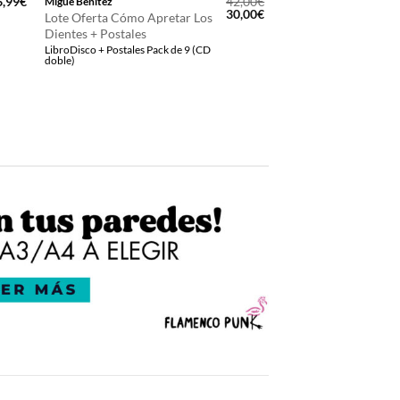
6,99
€
42,00
€
Migue Benítez
El
El
30,00
€
Lote Oferta Cómo Apretar Los
precio
precio
Dientes + Postales
original
actual
LibroDisco + Postales Pack de 9 (CD
era:
es:
doble)
42,00€.
30,00€.