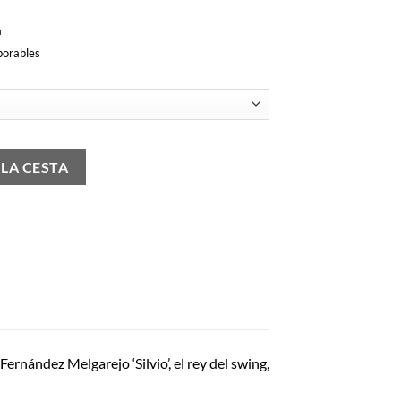
a
borables
 LA CESTA
ernández Melgarejo ‘Silvio’, el rey del swing,