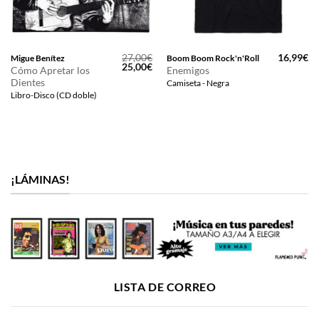
27,00
€
16,99
€
Migue Benítez
Boom Boom Rock'n'Roll
El
El
25,00
€
Cómo Apretar los
Enemigos
precio
precio
Dientes
Camiseta - Negra
original
actual
era:
es:
Libro-Disco (CD doble)
27,00€.
25,00€.
¡LÁMINAS!
LISTA DE CORREO