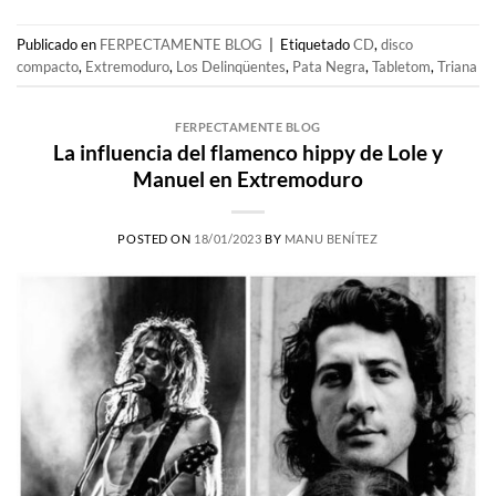
Publicado en
FERPECTAMENTE BLOG
|
Etiquetado
CD
,
disco
compacto
,
Extremoduro
,
Los Delinqüentes
,
Pata Negra
,
Tabletom
,
Triana
FERPECTAMENTE BLOG
La influencia del flamenco hippy de Lole y
Manuel en Extremoduro
POSTED ON
18/01/2023
BY
MANU BENÍTEZ