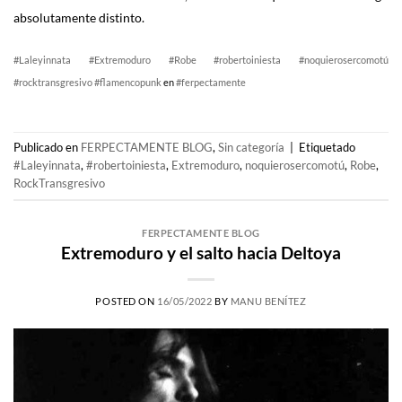
absolutamente distinto.
#Laleyinnata
#Extremoduro
#Robe
#robertoiniesta
#noquierosercomotú
#rocktransgresivo
#flamencopunk
en
#ferpectamente
Publicado en
FERPECTAMENTE BLOG
,
Sin categoría
|
Etiquetado
#Laleyinnata
,
#robertoiniesta
,
Extremoduro
,
noquierosercomotú
,
Robe
,
RockTransgresivo
FERPECTAMENTE BLOG
Extremoduro y el salto hacia Deltoya
POSTED ON
16/05/2022
BY
MANU BENÍTEZ