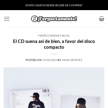
Saltar
ENVÍO GRATIS
D
ESDE 80,00€ DE COMPRA*
al
contenido
FERPECTAMENTE BLOG
El CD suena así de bien, a favor del disco
compacto
POSTED ON
19/04/2024
BY
MANU BENÍTEZ