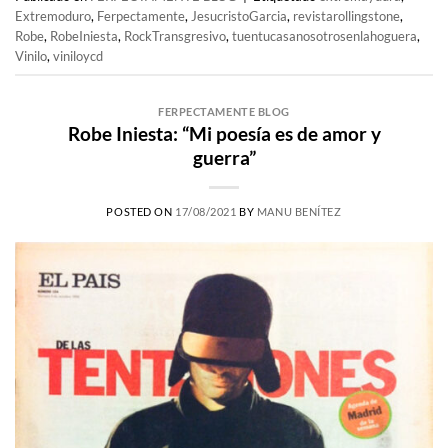
Extremoduro
,
Ferpectamente
,
JesucristoGarcia
,
revistarollingstone
,
Robe
,
RobeIniesta
,
RockTransgresivo
,
tuentucasanosotrosenlahoguera
,
Vinilo
,
viniloycd
FERPECTAMENTE BLOG
Robe Iniesta: “Mi poesía es de amor y
guerra”
POSTED ON
17/08/2021
BY
MANU BENÍTEZ