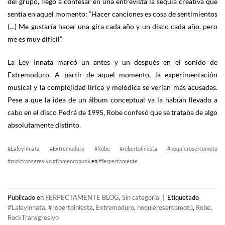
del grupo, llegó a confesar en una entrevista la sequía creativa que
sentía en aquel momento: “Hacer canciones es cosa de sentimientos
(…) Me gustaría hacer una gira cada año y un disco cada año, pero
me es muy difícil”.
La Ley Innata marcó un antes y un después en el sonido de
Extremoduro. A partir de aquel momento, la experimentación
musical y la complejidad lírica y melódica se verían más acusadas.
Pese a que la idea de un álbum conceptual ya la habían llevado a
cabo en el disco Pedrá de 1995, Robe confesó que se trataba de algo
absolutamente distinto.
#Laleyinnata
#Extremoduro
#Robe
#robertoiniesta
#noquierosercomotú
#rocktransgresivo
#flamencopunk
en
#ferpectamente
Publicado en
FERPECTAMENTE BLOG
,
Sin categoría
|
Etiquetado
#Laleyinnata
,
#robertoiniesta
,
Extremoduro
,
noquierosercomotú
,
Robe
,
RockTransgresivo