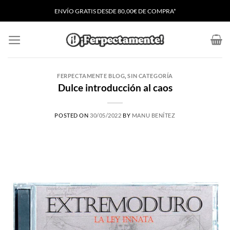
Saltar
ENVÍO GRATIS
D
ESDE 80,00€ DE COMPRA*
al
contenido
FERPECTAMENTE BLOG
,
SIN CATEGORÍA
Dulce introducción al caos
POSTED ON
30/05/2022
BY
MANU BENÍTEZ