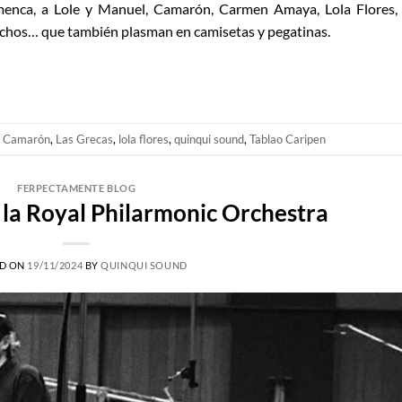
lamenca, a Lole y Manuel, Camarón, Carmen Amaya, Lola Flores,
ichos… que también plasman en camisetas y pegatinas.
o
Camarón
,
Las Grecas
,
lola flores
,
quinqui sound
,
Tablao Caripen
FERPECTAMENTE BLOG
la Royal Philarmonic Orchestra
D ON
19/11/2024
BY
QUINQUI SOUND