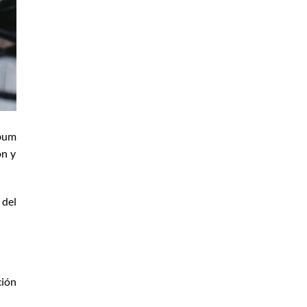
lbum
ón y
 del
ión