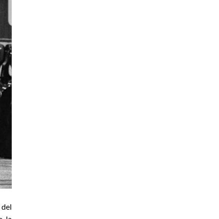
 del
e la