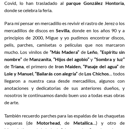
Covid, lo han trasladado al
parque González Hontoria
,
donde se celebra la feria.
Para mí pensar en mercadillo es revivir el rastro de Jerez o los
mercadillos de discos en
Sevilla
, donde en los años 90 y a
principios de 2000, Migue y yo pudimos encontrar discos,
pelis, parches, camisetas o películas que nos marcaron
mucho. Los vinilos de
“Más Madera”
de
Leño
,
“Espíritu sin
nombre”
de
Manzanita
,
“Hijos del agobio”
y
“Sombra y luz”
de
Triana
, el primero de
Iron Maiden
,
“Pasaje del agua”
de
Lole y Manuel
,
“Bailarás con alegría”
de
Los Chichos
… todos
llegaron a nuestra casa desde mercadillos, algunos con
anotaciones y dedicatorias de sus anteriores dueños, y
nosotros le continuamos dando buen uso a todas esas obras
de arte.
También recuerdo parches para las espaldas de las chaquetas
vaqueras (de
Motorhead
, de
Metallica
…) y otro de