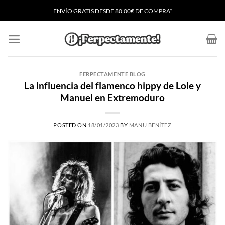
Saltar
ENVÍO GRATIS
D
ESDE 80,00€ DE COMPRA*
al
contenido
FERPECTAMENTE BLOG
La influencia del flamenco hippy de Lole y
Manuel en Extremoduro
POSTED ON
18/01/2023
BY
MANU BENÍTEZ