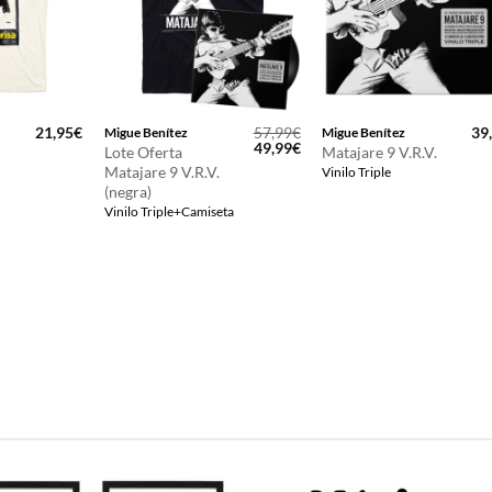
21,95
€
57,99
€
39
Migue Benítez
Migue Benítez
El
El
49,99
€
Lote Oferta
Matajare 9 V.R.V.
precio
precio
Matajare 9 V.R.V.
Vinilo Triple
original
actual
(negra)
era:
es:
57,99€.
49,99€.
Vinilo Triple+Camiseta