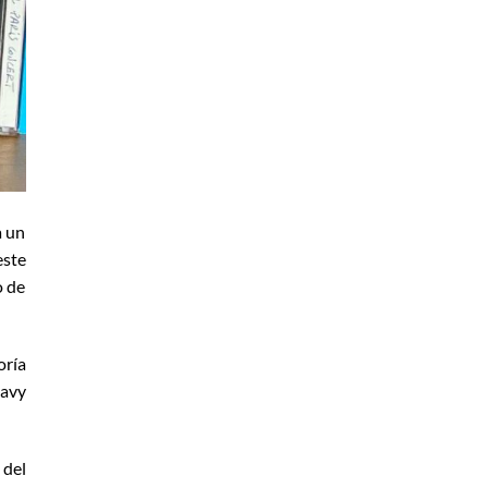
a un
este
o de
oría
eavy
 del