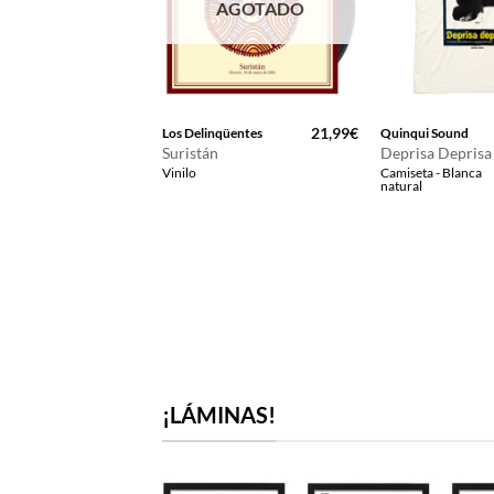
AGOTADO
16,99
€
21,99
€
Flamenco
Los Delinqüentes
Quinqui Sound
Suristán
Deprisa Deprisa
ulerías 5×8
Vinilo
Camiseta - Blanca
- Negra
natural
¡LÁMINAS!