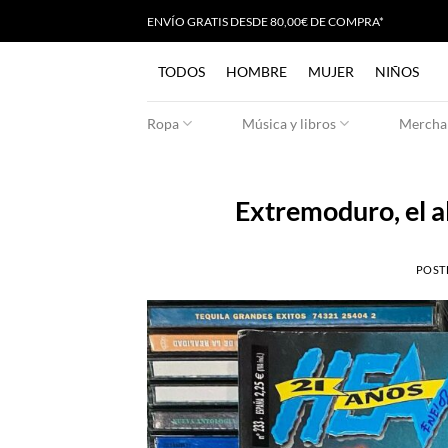
Saltar
ENVÍO GRATIS
D
ESDE 80,00€ DE COMPRA*
al
contenido
TODOS
HOMBRE
MUJER
NIÑOS
Ropa
Música y libros
Merchan
Extremoduro, el al
POST