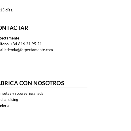
 15 días.
ONTACTAR
pectamente
éfono:
+34 616 21 95 21
ail:
tienda@ferpectamente.com
ABRICA CON NOSOTROS
isetas y ropa serigrafiada
chandising
elería