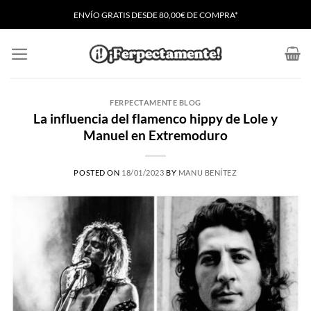
Saltar
ENVÍO GRATIS
D
ESDE 80,00€ DE COMPRA*
al
contenido
FERPECTAMENTE BLOG
La influencia del flamenco hippy de Lole y
Manuel en Extremoduro
POSTED ON
18/01/2023
BY
MANU BENÍTEZ