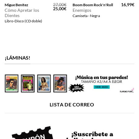
27,00
€
16,99
€
Migue Benítez
Boom Boom Rock'n'Roll
El
El
25,00
€
Cómo Apretar los
Enemigos
precio
precio
Dientes
Camiseta - Negra
original
actual
era:
es:
Libro-Disco (CD doble)
27,00€.
25,00€.
¡LÁMINAS!
LISTA DE CORREO