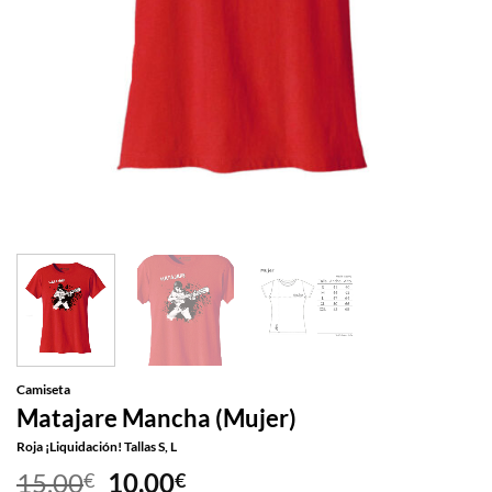
Camiseta
Matajare Mancha (Mujer)
Roja ¡Liquidación! Tallas S, L
El
El
15,00
10,00
€
€