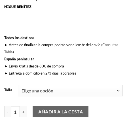
precio
precio
original
actual
era:
es:
15,00€.
10,00€.
Todos los destinos
► Antes de finalizar la compra podrás ver el coste del envío
(Consultar
Tabla
)
España peninsular
► Envío gratis desde 80€ de compra
► Entrega a domicilio en 2/3 días laborables
Talla
Matajare Mancha (Mujer) cantidad
AÑADIR A LA CESTA