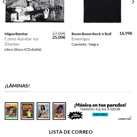
27,00
€
16,99
€
Migue Benítez
Boom Boom Rock'n'Roll
El
El
25,00
€
Cómo Apretar los
Enemigos
precio
precio
Dientes
Camiseta - Negra
original
actual
era:
es:
Libro-Disco (CD doble)
27,00€.
25,00€.
¡LÁMINAS!
LISTA DE CORREO