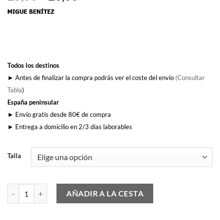
precio
precio
original
actual
era:
es:
25,00€.
20,00€.
Todos los destinos
► Antes de finalizar la compra podrás ver el coste del envío
(Consultar
Tabla
)
España peninsular
► Envío gratis desde 80€ de compra
► Entrega a domicilio en 2/3 días laborables
Talla
El Rock del León cantidad
AÑADIR A LA CESTA