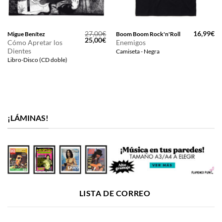
27,00
€
16,99
€
Migue Benítez
Boom Boom Rock'n'Roll
El
El
25,00
€
Cómo Apretar los
Enemigos
precio
precio
Dientes
Camiseta - Negra
original
actual
era:
es:
Libro-Disco (CD doble)
27,00€.
25,00€.
¡LÁMINAS!
LISTA DE CORREO