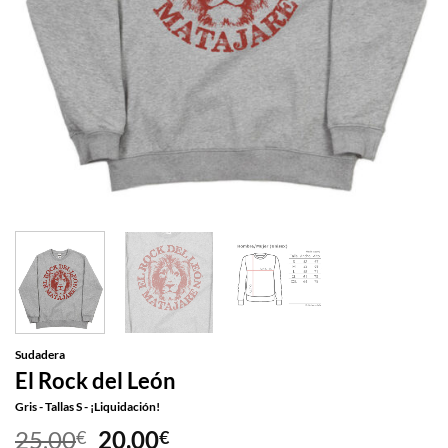
Sudadera
El Rock del León
Gris - Tallas S - ¡Liquidación!
El
El
25,00
20,00
€
€