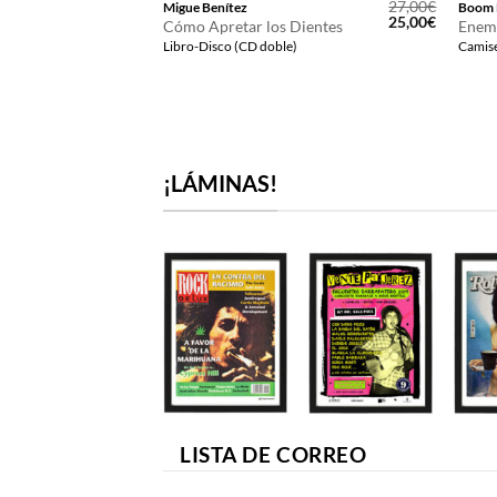
12,00
€
27,00
€
Migue Benítez
Boom 
El
El
25,00
€
Cómo Apretar los Dientes
Enem
precio
precio
Libro-Disco (CD doble)
Camise
original
actual
era:
es:
27,00€.
25,00€.
¡LÁMINAS!
LISTA DE CORREO