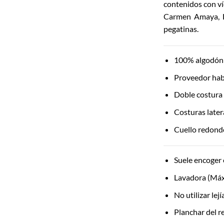
contenidos con ví
Carmen Amaya, L
pegatinas.
100% algodón 
Proveedor hab
Doble costura
Costuras later
Cuello redondo
Suele encoger 
Lavadora (Máx
No utilizar lej
Planchar del r