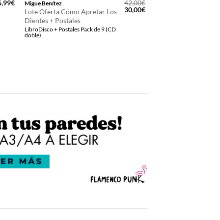
6,99
€
42,00
€
Migue Benítez
El
El
30,00
€
Lote Oferta Cómo Apretar Los
precio
precio
Dientes + Postales
original
actual
LibroDisco + Postales Pack de 9 (CD
era:
es:
doble)
42,00€.
30,00€.