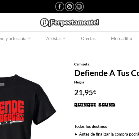
d y artesanía
Artistas
Ofertas
Mercadillo
Camiseta
Defiende A Tus C
Negra
21,95
€
Todos los destinos
► Antes de finalizar la compra podrá