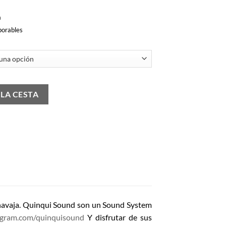
a
borables
antidad
 LA CESTA
a navaja. Quinqui Sound son un Sound System
agram.com/quinquisound
Y disfrutar de sus