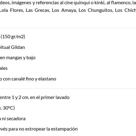
deos, imágenes y referencias al cine quinqui o kinki, al flamenco,
ola Flores, Las Grecas, Los Amaya, Los Chunguitos, Los Chi
(150 gr/m2)
itual Gildan
 en mangas y bajo
ales
 con canalé fino y elastano
entre 1 y 2 cm. en el primer lavado
. 30ºC)
ía ni secadora
evés para no estropear la estampación