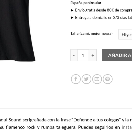
España peninsular
► Envío gratis desde 80€ de compr
► Entrega a domicilio en 2/3 días la
Talla (cami. mujer negra)
Defiende A Tus Colegas (Mujer) c
AÑADIR A
ui Sound serigrafiada con la frase “Defiende a tus colegas” y l
a, flamenco rock y rumba taleguera. Puedes seguirlos en
inst