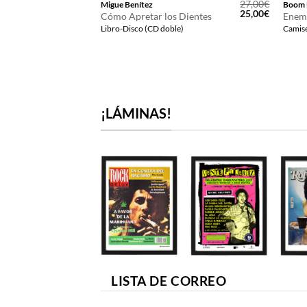
12,00
€
27,00
€
Migue Benítez
Boom 
El
El
25,00
€
Cómo Apretar los Dientes
Enem
precio
precio
Libro-Disco (CD doble)
Camise
original
actual
era:
es:
27,00€.
25,00€.
¡LÁMINAS!
LISTA DE CORREO