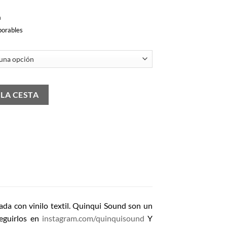
a
borables
d
 LA CESTA
ada con vinilo textil. Quinqui Sound son un
eguirlos en
instagram.com/quinquisound
Y