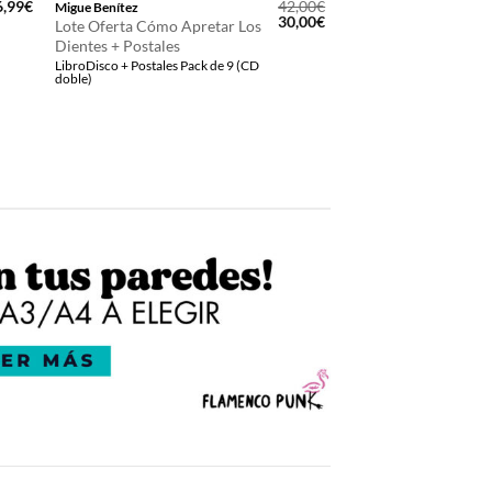
6,99
€
42,00
€
Migue Benítez
El
El
30,00
€
Lote Oferta Cómo Apretar Los
precio
precio
Dientes + Postales
original
actual
LibroDisco + Postales Pack de 9 (CD
era:
es:
doble)
42,00€.
30,00€.