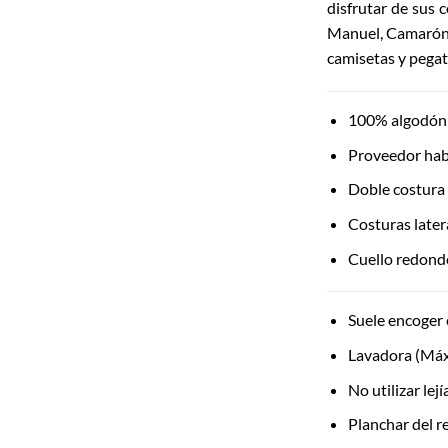
disfrutar de sus 
Manuel, Camarón,
camisetas y pegat
100% algodón 
Proveedor hab
Doble costura
Costuras later
Cuello redondo
Suele encoger 
Lavadora (Máx
No utilizar lej
Planchar del r