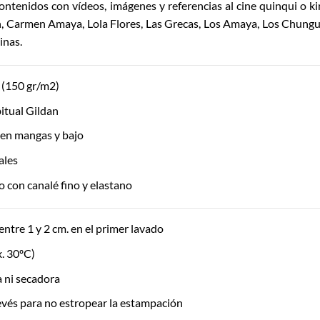
contenidos con vídeos, imágenes y referencias al cine quinqui o ki
 Carmen Amaya, Lola Flores, Las Grecas, Los Amaya, Los Chungu
inas.
(150 gr/m2)
itual Gildan
 en mangas y bajo
ales
 con canalé fino y elastano
entre 1 y 2 cm. en el primer lavado
. 30ºC)
ía ni secadora
evés para no estropear la estampación