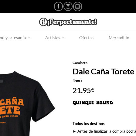
d y artesanía
Artistas
Ofertas
Mercadillo
Camiseta
Dale Caña Torete
Negra
21,95
€
Todos los destinos
► Antes de finalizar la compra podrá