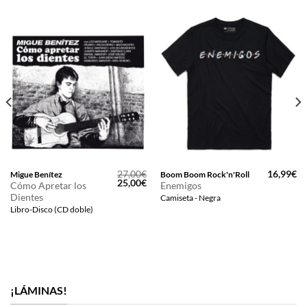
27,00
€
16,99
€
Migue Benítez
Boom Boom Rock'n'Roll
El
El
25,00
€
Cómo Apretar los
Enemigos
precio
precio
Dientes
Camiseta - Negra
original
actual
era:
es:
Libro-Disco (CD doble)
27,00€.
25,00€.
¡LÁMINAS!