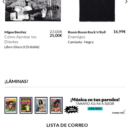
27,00
€
16,99
€
Migue Benítez
Boom Boom Rock'n'Roll
El
El
25,00
€
Cómo Apretar los
Enemigos
precio
precio
Dientes
Camiseta - Negra
original
actual
era:
es:
Libro-Disco (CD doble)
27,00€.
25,00€.
¡LÁMINAS!
LISTA DE CORREO