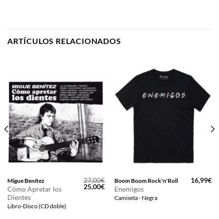
ARTÍCULOS RELACIONADOS
27,00
€
16,99
€
Migue Benítez
Boom Boom Rock'n'Roll
El
El
25,00
€
Cómo Apretar los
Enemigos
precio
precio
Dientes
Camiseta - Negra
original
actual
era:
es:
Libro-Disco (CD doble)
27,00€.
25,00€.