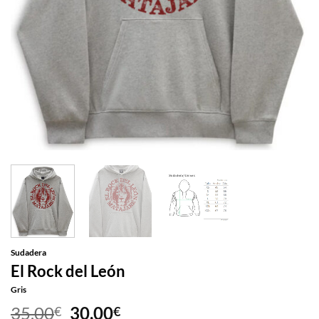
Sudadera
El Rock del León
Gris
El
El
35,00
30,00
€
€