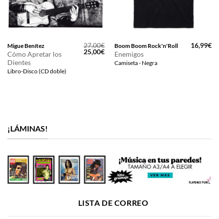
27,00
€
16,99
€
Migue Benítez
Boom Boom Rock'n'Roll
El
El
25,00
€
Cómo Apretar los
Enemigos
precio
precio
Dientes
Camiseta - Negra
original
actual
era:
es:
Libro-Disco (CD doble)
27,00€.
25,00€.
¡LÁMINAS!
LISTA DE CORREO