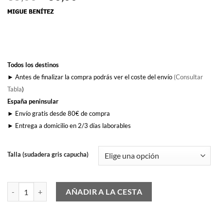
precio
precio
original
actual
era:
es:
35,00€.
30,00€.
Todos los destinos
► Antes de finalizar la compra podrás ver el coste del envío
(Consultar
Tabla
)
España peninsular
► Envío gratis desde 80€ de compra
► Entrega a domicilio en 2/3 días laborables
Talla (sudadera gris capucha)
El Rock del León cantidad
AÑADIR A LA CESTA