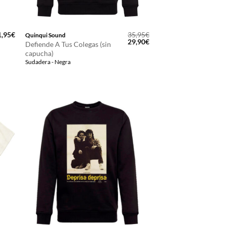
1,95
€
35,95
€
Quinqui Sound
El
El
29,90
€
Defiende A Tus Colegas (sin
precio
precio
capucha)
original
actual
Sudadera - Negra
era:
es:
35,95€.
29,90€.