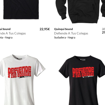
22,95
€
3
ui Sound
Quinqui Sound
El
2
nde A Tus Colegas
Defiende A Tus Colegas
pr
ta - Negra
Sudadera - Negra
or
er
35