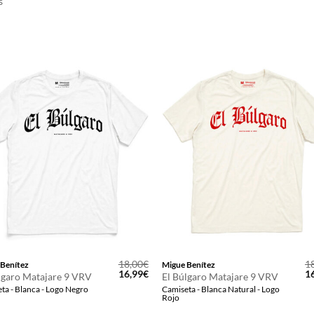
s
18,00
€
1
 Benítez
Migue Benítez
El
El
El
16,99
€
1
lgaro Matajare 9 VRV
El Búlgaro Matajare 9 VRV
precio
precio
pr
ta - Blanca - Logo Negro
Camiseta - Blanca Natural - Logo
original
actual
or
Rojo
era:
es:
er
18,00€.
16,99€.
18