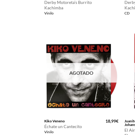
Derby Motoreta’s Burrito
Derby
Kachimba
Kach
Vinilo
CD
AGOTADO
18,99
€
Kiko Veneno
Juanit
Johan
Échate un Cantecito
El Ai
Vinilo