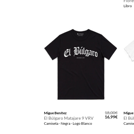
Flore
Libro
18,00
€
Migue Benítez
Migue
El
El
16,99
€
El Búlgaro Matajare 9 VRV
El Bú
precio
precio
Camiseta - Negra - Logo Blanco
Camise
original
actual
era:
es:
18,00€.
16,99€.