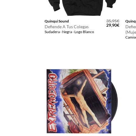
35,95
€
Quinqui Sound
Quinq
El
El
29,90
€
Defiende A Tus Colegas
Defie
precio
precio
(Muje
Sudadera - Negra - Logo Blanco
original
actual
Camise
era:
es:
35,95€.
29,90€.