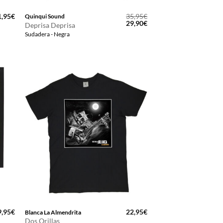
1,95
€
35,95
€
Quinqui Sound
El
El
29,90
€
Deprisa Deprisa
precio
precio
Sudadera - Negra
original
actual
era:
es:
35,95€.
29,90€.
9,95
€
22,95
€
Blanca La Almendrita
Dos Orillas