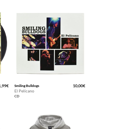
1,99
€
10,00
€
Smiling Bulldogs
El Pelícano
CD