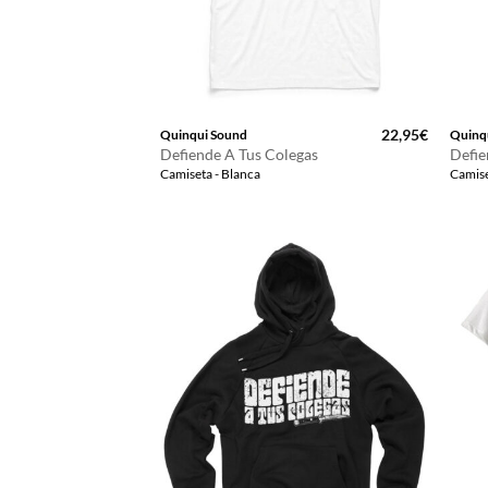
22,95
€
Quinqui Sound
Quinq
Defiende A Tus Colegas
Defie
Camiseta - Blanca
Camise