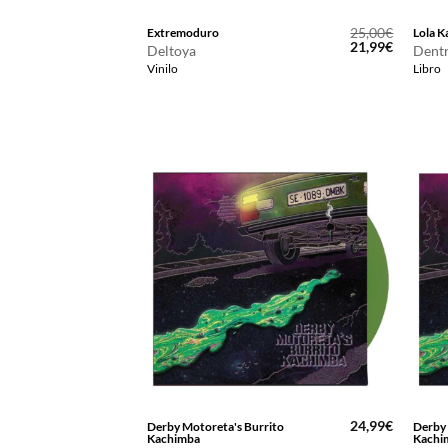
25,00
€
Extremoduro
Lola K
El
El
21,99
€
Deltoya
Dentr
precio
precio
Vinilo
Libro
original
actual
era:
es:
25,00€.
21,99€.
24,99
€
Derby Motoreta's Burrito
Derby 
Kachimba
Kachi