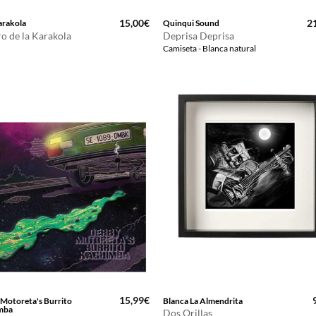
15,00
€
2
arakola
Quinqui Sound
o de la Karakola
Deprisa Deprisa
Camiseta - Blanca natural
15,99
€
Motoreta's Burrito
Blanca La Almendrita
mba
Dos Orillas