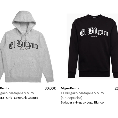
30,00
€
2
 Benítez
Migue Benítez
lgaro Matajare 9 VRV
El Búlgaro Matajare 9 VRV
(sin capucha)
ra - Gris - Logo Gris Oscuro
Sudadera - Negra - Logo Blanco