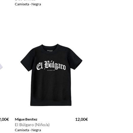
Camiseta - Negra
2,00
€
12,00
€
Migue Benítez
El Búlgaro (Niño/a)
Camiseta - Negra