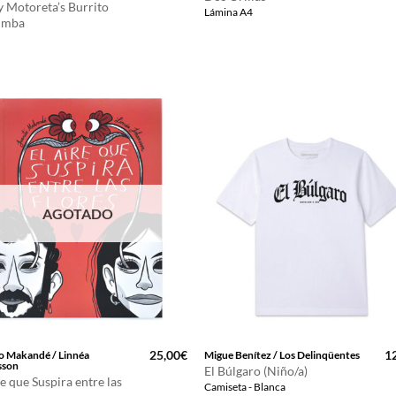
 Motoreta’s Burrito
Lámina A4
imba
AGOTADO
25,00
€
1
o Makandé / Linnéa
Migue Benítez / Los Delinqüentes
sson
El Búlgaro (Niño/a)
re que Suspira entre las
Camiseta - Blanca