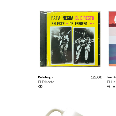
12,00
€
Pata Negra
Juani
El Directo
El Ha
CD
Vinilo