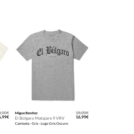
8,00
€
18,00
€
Migue Benítez
El
El
El
6,99
€
16,99
€
El Búlgaro Matajare 9 VRV
ecio
precio
precio
precio
Camiseta - Gris - Logo Gris Oscuro
iginal
actual
original
actual
a:
es:
era:
es:
,00€.
16,99€.
18,00€.
16,99€.