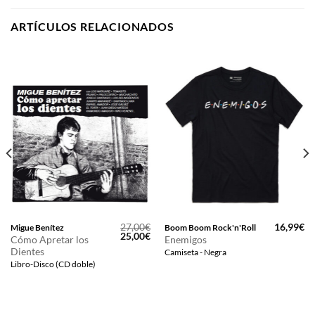
ARTÍCULOS RELACIONADOS
27,00
€
16,99
€
Migue Benítez
Boom Boom Rock'n'Roll
El
El
25,00
€
Cómo Apretar los
Enemigos
precio
precio
Dientes
Camiseta - Negra
original
actual
era:
es:
Libro-Disco (CD doble)
27,00€.
25,00€.