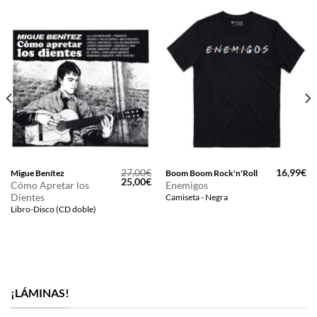
27,00
€
16,99
€
Migue Benítez
Boom Boom Rock'n'Roll
El
El
25,00
€
Cómo Apretar los
Enemigos
precio
precio
Dientes
Camiseta - Negra
original
actual
era:
es:
Libro-Disco (CD doble)
27,00€.
25,00€.
¡LÁMINAS!