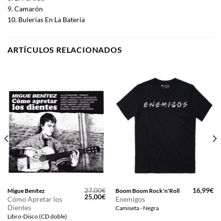
9. Camarón
10. Bulerías En La Batería
ARTÍCULOS RELACIONADOS
27,00
€
16,99
€
Migue Benítez
Boom Boom Rock'n'Roll
El
El
25,00
€
Cómo Apretar los
Enemigos
precio
precio
Dientes
Camiseta - Negra
original
actual
era:
es:
Libro-Disco (CD doble)