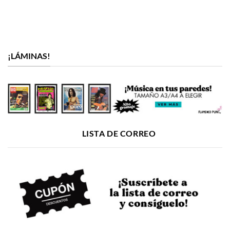
27,00€.
25,00€.
¡LÁMINAS!
LISTA DE CORREO