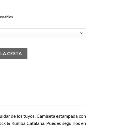
a
borables
 LA CESTA
uidar de los tuyos. Camiseta e
stampada con
Rock & Rumba Catalana.
Puedes seguirlos en