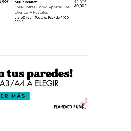
6,99
€
42,00
€
Migue Benítez
El
El
30,00
€
Lote Oferta Cómo Apretar Los
precio
precio
Dientes + Postales
original
actual
LibroDisco + Postales Pack de 9 (CD
era:
es:
doble)
42,00€.
30,00€.