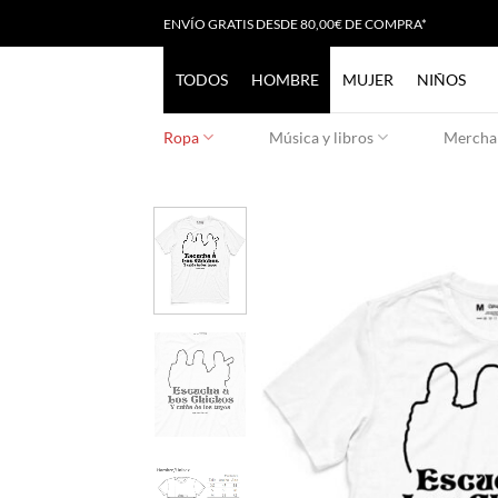
Saltar
ENVÍO GRATIS
D
ESDE 80,00€ DE COMPRA*
al
contenido
TODOS
HOMBRE
MUJER
NIÑOS
Ropa
Música y libros
Merchan