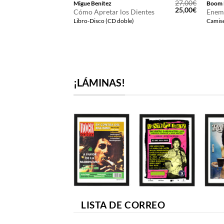
12,00
€
27,00
€
Migue Benítez
Boom 
El
El
25,00
€
Cómo Apretar los Dientes
Enem
precio
precio
Libro-Disco (CD doble)
Camise
original
actual
era:
es:
27,00€.
25,00€.
¡LÁMINAS!
LISTA DE CORREO