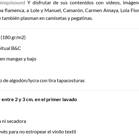
uinquisound
Y disfrutar de sus contenidos con vídeos, imágenes
ba flamenca, a Lole y Manuel, Camarón, Carmen Amaya, Lola Flor
 también plasman en camisetas y pegatinas.
(180 gr/m2)
itual B&C
 en mangas y bajo
 de algodón/lycra con tira tapacosturas
entre 2 y 3 cm. en el primer lavado
ía ni secadora
vés para no estropear el vinilo textil