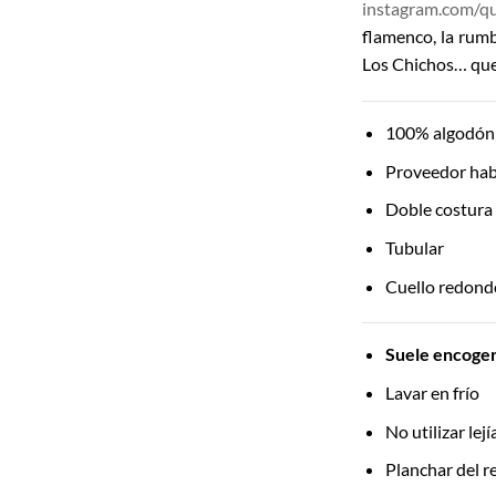
instagram.com/q
flamenco, la rum
Los Chichos… que
100% algodón 
Proveedor hab
Doble costura
Tubular
Cuello redondo
Suele encoger 
Lavar en frío
No utilizar lej
Planchar del re