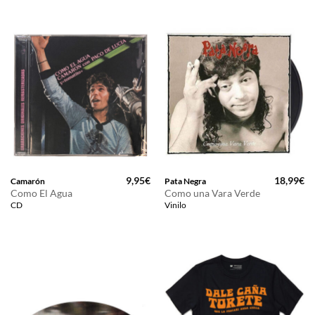
9,95
€
18,99
€
Camarón
Pata Negra
Como El Agua
Como una Vara Verde
CD
Vinilo