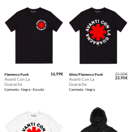
16,99
€
25,00
€
Flamenco Punk
Silvio/Flamenco Punk
El
El
22,95
€
Avanti Con La
Avanti Con La
precio
pr
Guaracha
Guaracha
original
ac
era:
es
Camiseta - Negra - Escudo
Camiseta - Negra
25,00€.
22