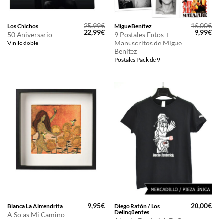
25,99
€
15,00
€
Los Chichos
Migue Benítez
El
El
El
El
22,99
€
9,99
€
50 Aniversario
9 Postales Fotos +
precio
precio
precio
pr
Manuscritos de Migue
Vinilo doble
original
actual
original
ac
era:
es:
era:
es
Benítez
25,99€.
22,99€.
15,00€.
9,
Postales Pack de 9
9,95
€
20,00
€
Blanca La Almendrita
Diego Ratón / Los
Delinqüentes
A Solas Mi Camino