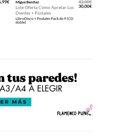
6,99
€
42,00
€
Migue Benítez
El
El
30,00
€
Lote Oferta Cómo Apretar Los
precio
precio
Dientes + Postales
original
actual
LibroDisco + Postales Pack de 9 (CD
era:
es:
doble)
42,00€.
30,00€.