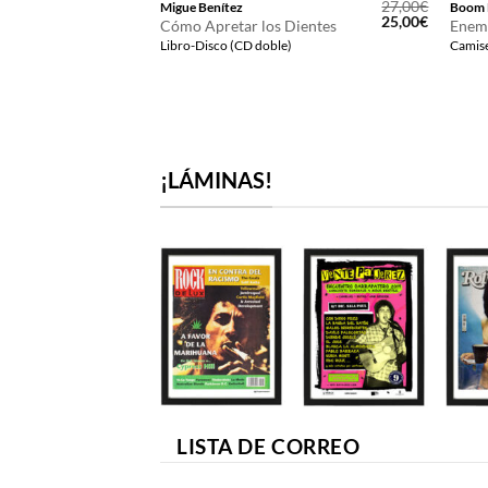
12,00
€
27,00
€
Migue Benítez
Boom 
El
El
25,00
€
Cómo Apretar los Dientes
Enem
precio
precio
Libro-Disco (CD doble)
Camise
original
actual
era:
es:
27,00€.
25,00€.
¡LÁMINAS!
LISTA DE CORREO