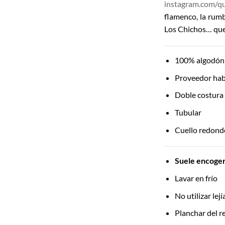
instagram.com/q
flamenco, la rum
Los Chichos… que
100% algodón 
Proveedor hab
Doble costura
Tubular
Cuello redondo
Suele encoger 
Lavar en frío
No utilizar lej
Planchar del re