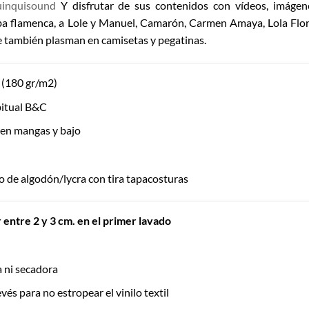
uinquisound
Y disfrutar de sus contenidos con vídeos, imágenes
ba flamenca, a Lole y Manuel, Camarón, Carmen Amaya, Lola Flor
 también plasman en camisetas y pegatinas.
(180 gr/m2)
itual B&C
 en mangas y bajo
 de algodón/lycra con tira tapacosturas
entre 2 y 3 cm. en el primer lavado
ía ni secadora
vés para no estropear el vinilo textil