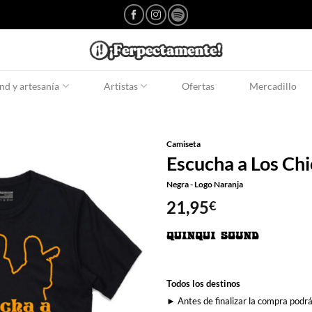
d y artesanía
Artistas
Ofertas
Mercadillo
Camiseta
Escucha a Los Ch
Negra - Logo Naranja
21,95
€
Todos los destinos
► Antes de finalizar la compra podrá