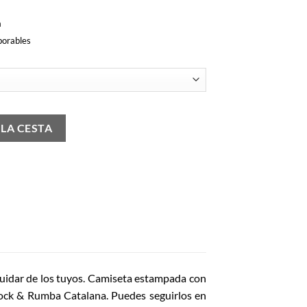
a
borables
 LA CESTA
uidar de los tuyos. Camiseta e
stampada con
Rock & Rumba Catalana.
Puedes seguirlos en