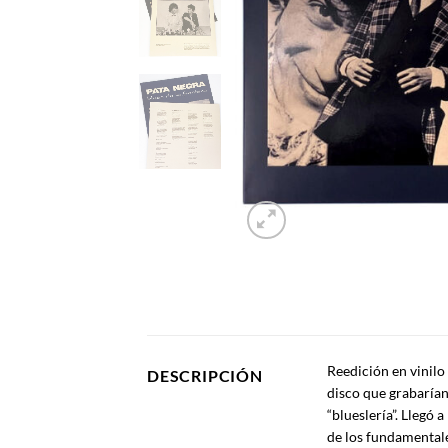
Reedición en vinilo
DESCRIPCIÓN
disco que grabaría
“blueslería”. Llegó 
de los fundamentale