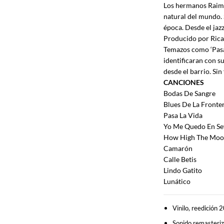
Los hermanos Raimun
natural del mundo.
época. Desde el jazz
Producido por Rica
Temazos como ‘Pasa 
identificaran con s
desde el barrio. Sin
CANCIONES
Bodas De Sangre
Blues De La Fronte
Pasa La Vida
Yo Me Quedo En Sev
How High The Mo
Camarón
Calle Betis
Lindo Gatito
Lunático
Vinilo, reedición
Sonido remasteriz