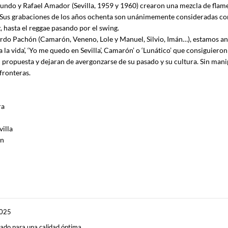
do y Rafael Amador (Sevilla, 1959 y 1960) crearon una mezcla de flamen
 Sus grabaciones de los años ochenta son unánimemente consideradas com
, hasta el reggae pasando por el swing.
rdo Pachón (Camarón, Veneno, Lole y Manuel, Silvio, Imán…), estamos ant
la vida’, ‘Yo me quedo en Sevilla’, Camarón’ o ‘Lunático’ que consiguieron
u propuesta y dejaran de avergonzarse de su pasado y su cultura. Sin manip
 fronteras.
ra
illa
on
 2025
ado para una calidad óptima