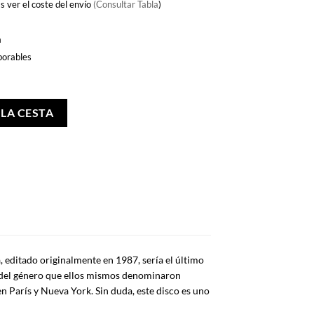
s ver el coste del envío
(Consultar Tabla
)
a
borables
 LA CESTA
, editado originalmente en 1987, sería el último
 del género que ellos mismos denominaron
 en París y Nueva York. Sin duda, este disco es uno