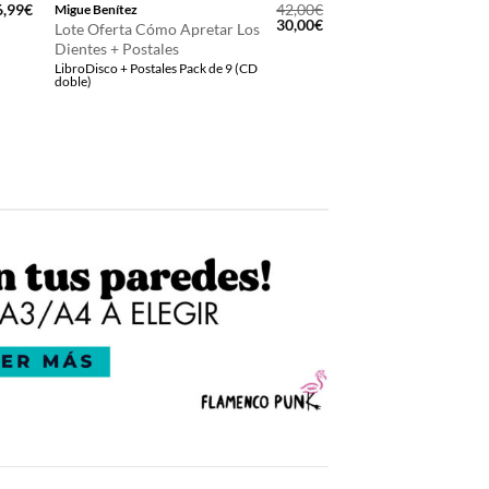
6,99
€
42,00
€
Migue Benítez
El
El
30,00
€
Lote Oferta Cómo Apretar Los
precio
precio
Dientes + Postales
original
actual
LibroDisco + Postales Pack de 9 (CD
era:
es:
doble)
42,00€.
30,00€.