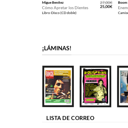
12,00
€
27,00
€
Migue Benítez
Boom 
El
El
25,00
€
Cómo Apretar los Dientes
Enem
precio
precio
Libro-Disco (CD doble)
Camise
original
actual
era:
es:
27,00€.
25,00€.
¡LÁMINAS!
LISTA DE CORREO