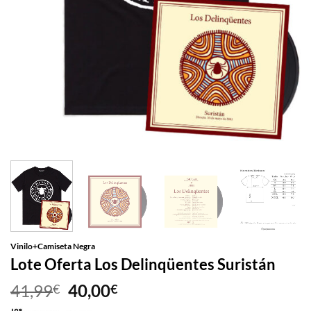
Vinilo+Camiseta Negra
Lote Oferta Los Delinqüentes Suristán
El
El
41,99
40,00
€
€
precio
precio