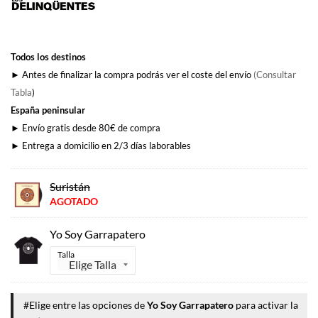
original
actual
era:
es:
41,99€.
40,00€.
Todos los destinos
► Antes de finalizar la compra podrás ver el coste del envío
(Consultar
Tabla
)
España peninsular
► Envío gratis desde 80€ de compra
► Entrega a domicilio en 2/3 días laborables
Suristán
AGOTADO
Yo Soy Garrapatero
Talla
#Elige entre las opciones de
Yo Soy Garrapatero
para activar la