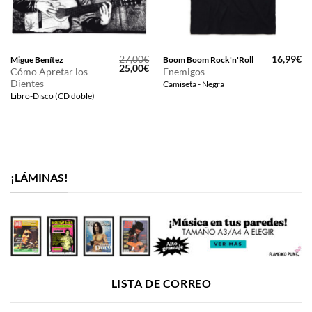
27,00
€
16,99
€
Migue Benítez
Boom Boom Rock'n'Roll
El
El
25,00
€
Cómo Apretar los
Enemigos
precio
precio
Dientes
Camiseta - Negra
original
actual
era:
es:
Libro-Disco (CD doble)
27,00€.
25,00€.
¡LÁMINAS!
LISTA DE CORREO