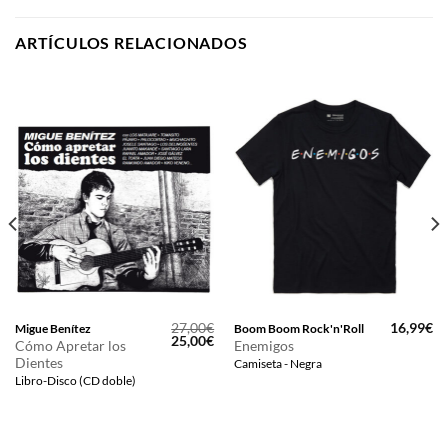
ARTÍCULOS RELACIONADOS
27,00
€
16,99
€
Migue Benítez
Boom Boom Rock'n'Roll
El
El
25,00
€
Cómo Apretar los
Enemigos
precio
precio
Dientes
Camiseta - Negra
original
actual
era:
es:
Libro-Disco (CD doble)
27,00€.
25,00€.