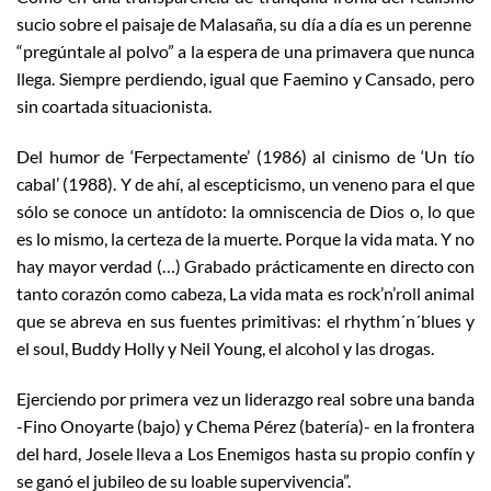
sucio sobre el paisaje de Malasaña, su día a día es un perenne
“pregúntale al polvo” a la espera de una primavera que nunca
llega. Siempre perdiendo, igual que Faemino y Cansado, pero
sin coartada situacionista.
Del humor de ‘Ferpectamente’ (1986) al cinismo de ‘Un tío
cabal’ (1988). Y de ahí, al escepticismo, un veneno para el que
sólo se conoce un antídoto: la omniscencia de Dios o, lo que
es lo mismo, la certeza de la muerte. Porque la vida mata. Y no
hay mayor verdad (…) Grabado prácticamente en directo con
tanto corazón como cabeza, La vida mata es rock’n’roll animal
que se abreva en sus fuentes primitivas: el rhythm´n´blues y
el soul, Buddy Holly y Neil Young, el alcohol y las drogas.
Ejerciendo por primera vez un liderazgo real sobre una banda
-Fino Onoyarte (bajo) y Chema Pérez (batería)- en la frontera
del hard, Josele lleva a Los Enemigos hasta su propio confín y
se ganó el jubileo de su loable supervivencia”.