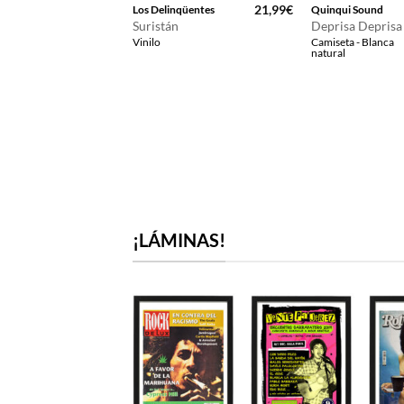
16,99
€
21,99
€
Flamenco
Los Delinqüentes
Quinqui Sound
Suristán
Deprisa Deprisa
ulerías 5×8
Vinilo
Camiseta - Blanca
- Negra
natural
¡LÁMINAS!