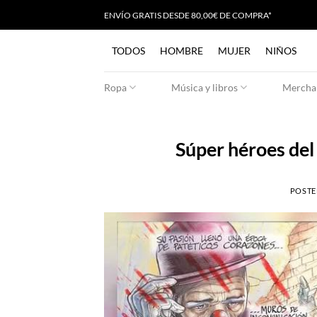
Saltar
ENVÍO GRATIS
D
ESDE 80,00€ DE COMPRA*
al
contenido
TODOS
HOMBRE
MUJER
NIÑOS
Ropa
Música y libros
Merchan
Súper héroes del
POSTE