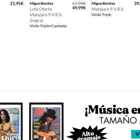
21,95
€
57,99
€
39
Migue Benítez
Migue Benítez
El
El
49,99
€
Lote Oferta
Matajare 9 V.R.V.
precio
precio
Matajare 9 V.R.V.
Vinilo Triple
original
actual
(negra)
era:
es:
57,99€.
49,99€.
Vinilo Triple+Camiseta