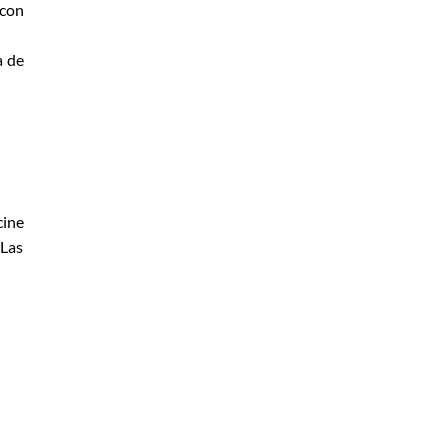
 con
a de
cine
 Las