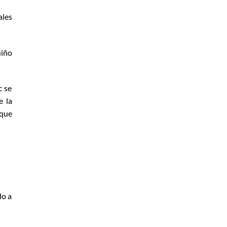
ales
uiño
c se
e la
 que
do a