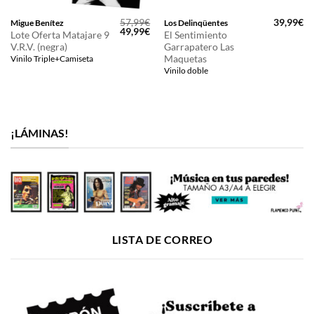
57,99
€
39,99
€
Migue Benítez
Los Delinqüentes
El
El
49,99
€
Lote Oferta Matajare 9
El Sentimiento
precio
precio
V.R.V. (negra)
Garrapatero Las
original
actual
era:
es:
Maquetas
Vinilo Triple+Camiseta
57,99€.
49,99€.
Vinilo doble
¡LÁMINAS!
LISTA DE CORREO