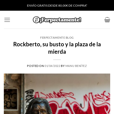
Saltar
ENVÍO GRATIS
D
ESDE 80,00€ DE COMPRA*
al
contenido
FERPECTAMENTE BLOG
Rockberto, su busto y la plaza de la
mierda
POSTED ON
01/04/2022
BY
MANU BENÍTEZ