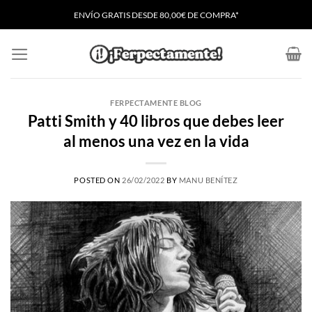
Saltar
ENVÍO GRATIS
D
ESDE 80,00€ DE COMPRA*
al
contenido
FERPECTAMENTE BLOG
Patti Smith y 40 libros que debes leer
al menos una vez en la vida
POSTED ON
26/02/2022
BY
MANU BENÍTEZ