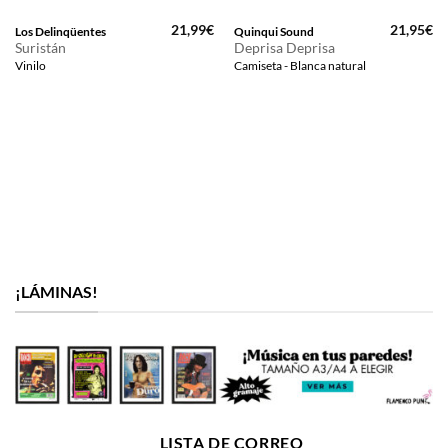
21,99
€
21,95
€
Los Delinqüentes
Quinqui Sound
Suristán
Deprisa Deprisa
Vinilo
Camiseta - Blanca natural
¡LÁMINAS!
LISTA DE CORREO