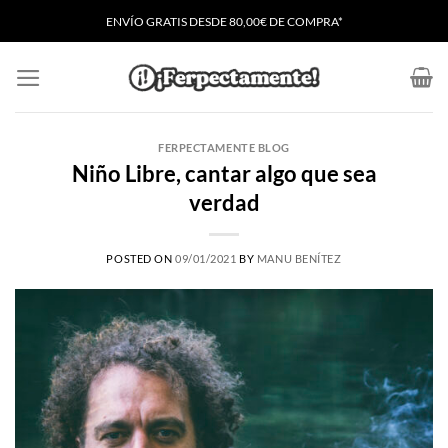
Saltar
ENVÍO GRATIS
D
ESDE 80,00€ DE COMPRA*
al
contenido
FERPECTAMENTE BLOG
Niño Libre, cantar algo que sea
verdad
POSTED ON
09/01/2021
BY
MANU BENÍTEZ