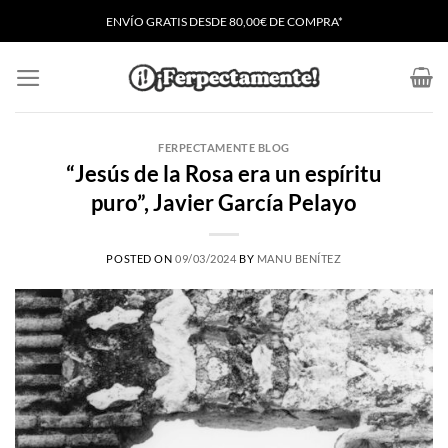
Saltar
ENVÍO GRATIS
D
ESDE 80,00€ DE COMPRA*
al
contenido
FERPECTAMENTE BLOG
“Jesús de la Rosa era un espíritu
puro”, Javier García Pelayo
POSTED ON
09/03/2024
BY
MANU BENÍTEZ