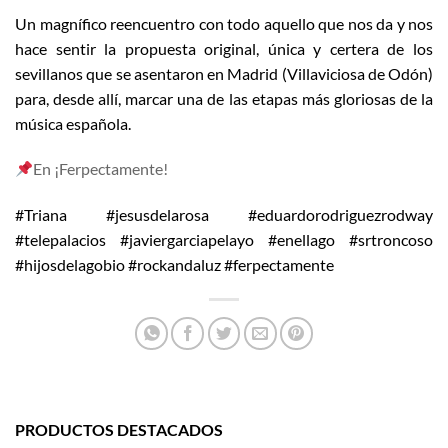
Un magnífico reencuentro con todo aquello que nos da y nos
hace sentir la propuesta original, única y certera de los
sevillanos que se asentaron en Madrid (Villaviciosa de Odón)
para, desde allí, marcar una de las etapas más gloriosas de la
música española.
En ¡Ferpectamente!
#Triana #jesusdelarosa #eduardorodriguezrodway
#telepalacios #javiergarciapelayo #enellago #srtroncoso
#hijosdelagobio #rockandaluz #ferpectamente
PRODUCTOS DESTACADOS