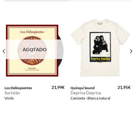
AGOTADO
21,99
€
21,95
€
Los Delinqüentes
Quinqui Sound
Suristán
Deprisa Deprisa
Vinilo
Camiseta - Blanca natural