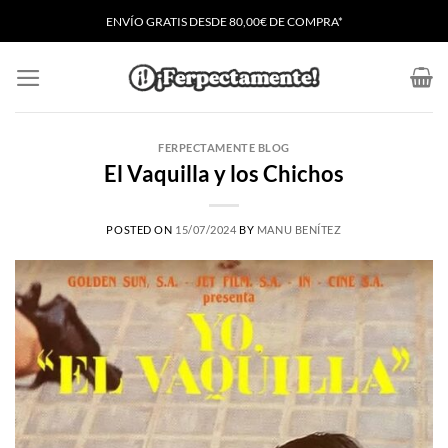
Saltar
ENVÍO GRATIS
D
ESDE 80,00€ DE COMPRA*
al
contenido
FERPECTAMENTE BLOG
El Vaquilla y los Chichos
POSTED ON
15/07/2024
BY
MANU BENÍTEZ