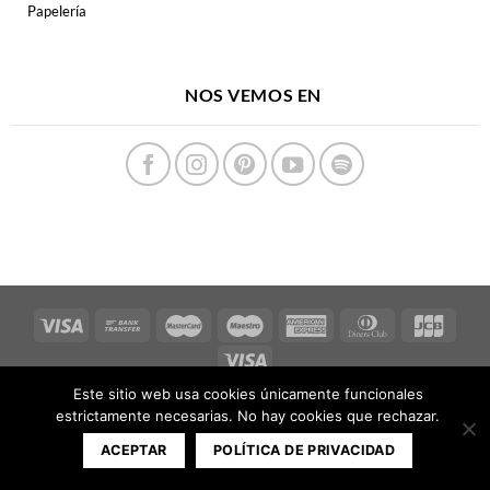
Papelería
NOS VEMOS EN
Este sitio web usa cookies únicamente funcionales
Copyright 2026 ©
FERPECTAMENTE
estrictamente necesarias. No hay cookies que rechazar.
ACEPTAR
POLÍTICA DE PRIVACIDAD