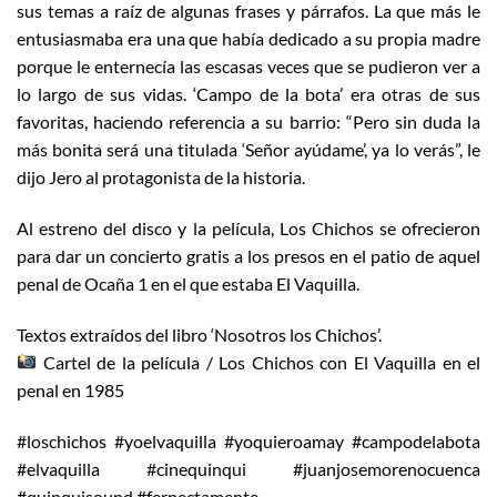
sus temas a raíz de algunas frases y párrafos. La que más le
entusiasmaba era una que había dedicado a su propia madre
porque le enternecía las escasas veces que se pudieron ver a
lo largo de sus vidas. ‘Campo de la bota’ era otras de sus
favoritas, haciendo referencia a su barrio: “Pero sin duda la
más bonita será una titulada ‘Señor ayúdame’, ya lo verás”, le
dijo Jero al protagonista de la historia.
Al estreno del disco y la película, Los Chichos se ofrecieron
para dar un concierto gratis a los presos en el patio de aquel
penal de Ocaña 1 en el que estaba El Vaquilla.
Textos extraídos del libro ‘Nosotros los Chichos’.
Cartel de la película / Los Chichos con El Vaquilla en el
penal en 1985
#loschichos #yoelvaquilla #yoquieroamay #campodelabota
#elvaquilla #cinequinqui #juanjosemorenocuenca
#quinquisound #ferpectamente