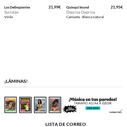
21,99
€
21,95
€
Los Delinqüentes
Quinqui Sound
Suristán
Deprisa Deprisa
Vinilo
Camiseta - Blanca natural
¡LÁMINAS!
LISTA DE CORREO