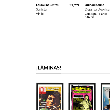
16,99
€
21,99
€
Flamenco
Los Delinqüentes
Quinqui Sound
Suristán
Deprisa Deprisa
ulerías 5×8
Vinilo
Camiseta - Blanca
- Negra
natural
¡LÁMINAS!