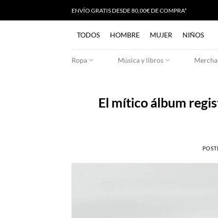
Saltar
ENVÍO GRATIS
D
ESDE 80,00€ DE COMPRA*
al
contenido
TODOS
HOMBRE
MUJER
NIÑOS
Ropa
Música y libros
Merchan
El mítico álbum regis
POST