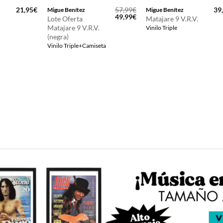
21,95
€
57,99
€
39
Migue Benítez
Migue Benítez
El
El
49,99
€
Lote Oferta
Matajare 9 V.R.V.
precio
precio
Matajare 9 V.R.V.
Vinilo Triple
original
actual
(negra)
era:
es:
57,99€.
49,99€.
Vinilo Triple+Camiseta